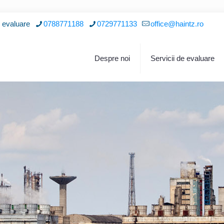
i evaluare
0788771188
0729771133
office@haintz.ro
Despre noi
Servicii de evaluare