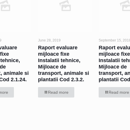
9
June 28, 2019
September 15, 201
valuare
Raport evaluare
Raport eval
fixe
mijloace fixe
mijloace fix
 tehnice,
Instalatii tehnice,
Instalatii te
 de
Mijloace de
Mijloace de
, animale si
transport, animale si
transport, a
 Cod 2.1.24.
plantatii Cod 2.3.2.
plantatii Co
more
Read more
Read more