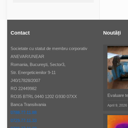
Contact
Noutăți
Societate cu statut de membru corporativ
ANEVAR/UNEAR
Romania, Bucureşti, Sector3,
Str. Energeticienilor 9-11
J40/17828/2007
RO 22449982
Evaluare t
RO35 BTRL 0440 1202 G930 07XX
Banca Transilvania
April 9, 2026
0788.77.11.88
0729.77.11.33