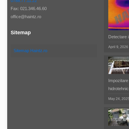
0788.77.11.22
Fax: 021.346.46.60
office@haintz.ro
Sitemap
Detectare in
April 9, 2026
Sitemap Haintz.ro
Impozitare 
hidrotehnic
May 24, 202