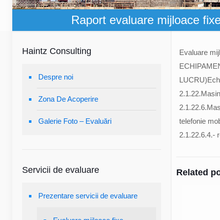
Raport evaluare mijloace fixe 
Haintz Consulting
Evaluare mijl
ECHIPAMEN
Despre noi
LUCRU)Echipa
2.1.22.Masini,
Zona De Acoperire
2.1.22.6.Masin
Galerie Foto – Evaluări
telefonie mob
2.1.22.6.4.- 
Servicii de evaluare
Related p
Prezentare servicii de evaluare