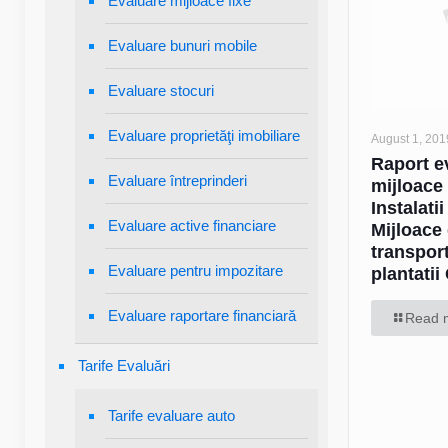
Evaluare mijloace fixe
Evaluare bunuri mobile
Evaluare stocuri
Evaluare proprietăţi imobiliare
August 1, 201
Raport e
Evaluare întreprinderi
mijloace 
Instalatii
Evaluare active financiare
Mijloace
transport
Evaluare pentru impozitare
plantatii
Evaluare raportare financiară
Read 
Tarife Evaluări
Tarife evaluare auto