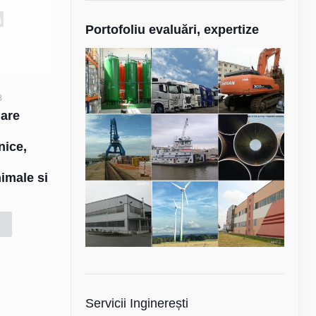
Portofoliu evaluări, expertize
8
uare
e
hnice,
nimale si
d
Servicii Inginerești