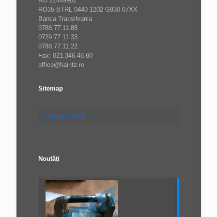
RO 22449982
RO35 BTRL 0440 1202 G930 07XX
Banca Transilvania
0788.77.11.88
0729.77.11.33
0788.77.11.22
Fax: 021.346.46.60
office@haintz.ro
Sitemap
Sitemap Haintz.ro
Noutăți