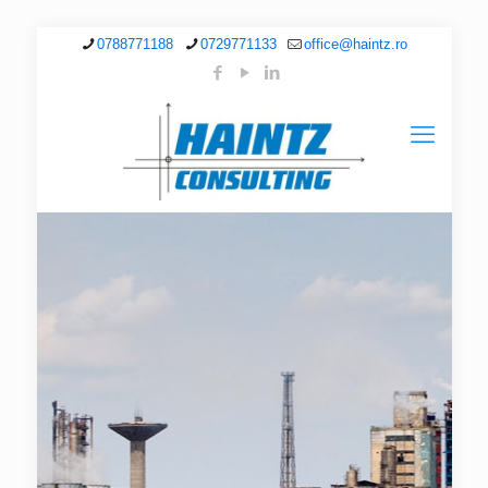
0788771188
0729771133
office@haintz.ro