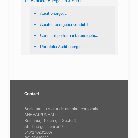
Evaluare Energetică & Audit
Audit energetic
Auditori energetici Gradul 1
Certificat performanţă energetică
Portofoliu Audit energetic
Contact
Societate cu statut de membru corporativ
ANEVAR/UNEAR
Romania, Bucureşti, Sector3,
Str. Energeticienilor 9-11
J40/17828/2007