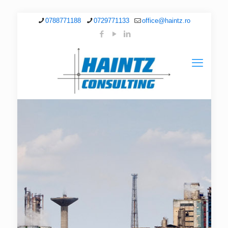
0788771188
0729771133
office@haintz.ro