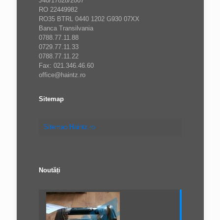
J40/17828/2007
RO 22449982
RO35 BTRL 0440 1202 G930 07XX
Banca Transilvania
0788.77.11.88
0729.77.11.33
0788.77.11.22
Fax: 021.346.46.60
office@haintz.ro
Sitemap
Sitemap Haintz.ro
Noutăți