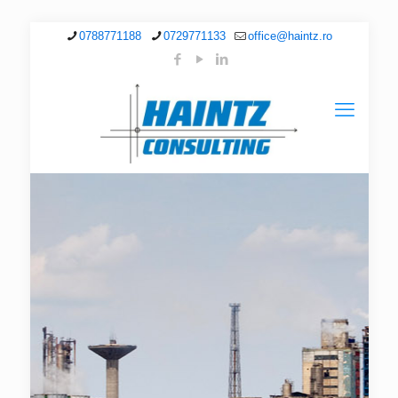
0788771188
0729771133
office@haintz.ro