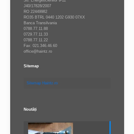
Str. Energeticienilor 9-11
J40/17828/2007
RO 22449982
RO35 BTRL 0440 1202 G930 07XX
Banca Transilvania
0788.77.11.88
0729.77.11.33
0788.77.11.22
Fax: 021.346.46.60
office@haintz.ro
Sitemap
Sitemap Haintz.ro
Noutăți