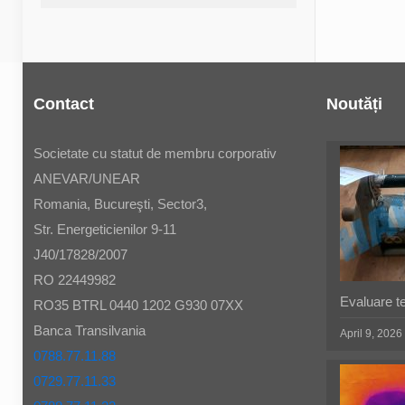
Contact
Noutăți
Societate cu statut de membru corporativ
ANEVAR/UNEAR
Romania, Bucureşti, Sector3,
Str. Energeticienilor 9-11
J40/17828/2007
RO 22449982
Evaluare t
RO35 BTRL 0440 1202 G930 07XX
Banca Transilvania
April 9, 2026
0788.77.11.88
0729.77.11.33