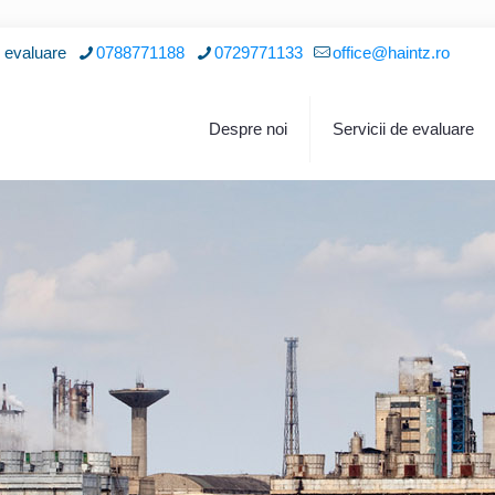
i evaluare
0788771188
0729771133
office@haintz.ro
Despre noi
Servicii de evaluare