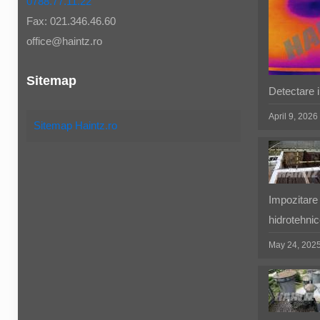
0788.77.11.22
Fax: 021.346.46.60
office@haintz.ro
Sitemap
Detectare in
April 9, 2026
Sitemap Haintz.ro
Impozitare 
hidrotehnic
May 24, 202