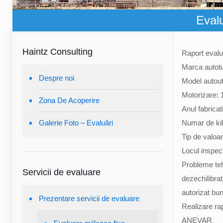
Eval
Haintz Consulting
Raport evalu
Marca autot
Despre noi
Model autout
Motorizare: 
Zona De Acoperire
Anul fabricat
Galerie Foto – Evaluări
Numar de kil
Tip de valoar
Locul inspect
Probleme teh
Servicii de evaluare
dezechilibrat
autorizat b
Prezentare servicii de evaluare
Realizare ra
ANEVAR