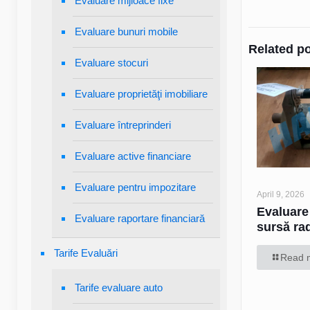
Evaluare mijloace fixe
Evaluare bunuri mobile
Related p
Evaluare stocuri
Evaluare proprietăţi imobiliare
Evaluare întreprinderi
Evaluare active financiare
Evaluare pentru impozitare
April 9, 2026
Evaluare
Evaluare raportare financiară
sursă ra
Tarife Evaluări
Read 
Tarife evaluare auto