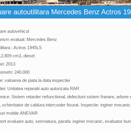
uare autoutilitara Mercedes Benz Actros 1
are autovehicul
urism evaluat: Mercedes Benz
ilitara : Actros 1945LS
12.809 cm3, diesel
iei: 2013
ometri: 240.000
e: valoarea de piata la data inspectiei
iei: Unitatea reparatii auto autorizata RAR
nice: Sistem retarder nefunctional, defectiuni sistem franare, arbore 
, schimbator de caldura intercooler fisurat. Inspectie: inginer mecanic
unuri mobile ANEVAR
port evaluare auto, semnatura, parafa: inginer mecanic, evaluator bun