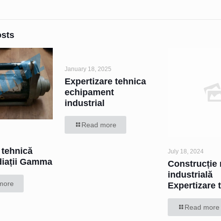
osts
January 18, 2025
Expertizare tehnica
echipament
industrial
Read more
 tehnică
July 18, 2024
diații Gamma
Construcție 
industrială
more
Expertizare 
Read more