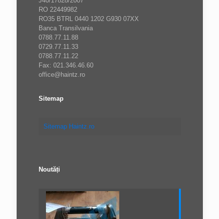
J40/17828/2007
RO 22449982
RO35 BTRL 0440 1202 G930 07XX
Banca Transilvania
0788.77.11.88
0729.77.11.33
0788.77.11.22
Fax: 021.346.46.60
office@haintz.ro
Sitemap
Sitemap Haintz.ro
Noutăți