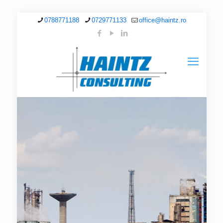
0788771188
0729771133
office@haintz.ro