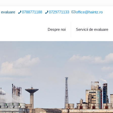
i evaluare
0788771188
0729771133
office@haintz.ro
Despre noi
Servicii de evaluare