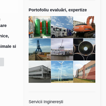
Portofoliu evaluări, expertize
8
uare
e
hnice,
nimale si
d
Servicii Inginerești