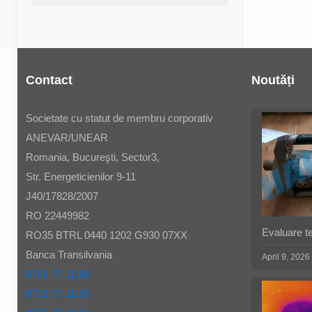
Contact
Noutăți
Societate cu statut de membru corporativ
ANEVAR/UNEAR
Romania, Bucureşti, Sector3,
Str. Energeticienilor 9-11
J40/17828/2007
RO 22449982
Evaluare t
RO35 BTRL 0440 1202 G930 07XX
Banca Transilvania
April 9, 2026
0788.77.11.88
0729.77.11.33