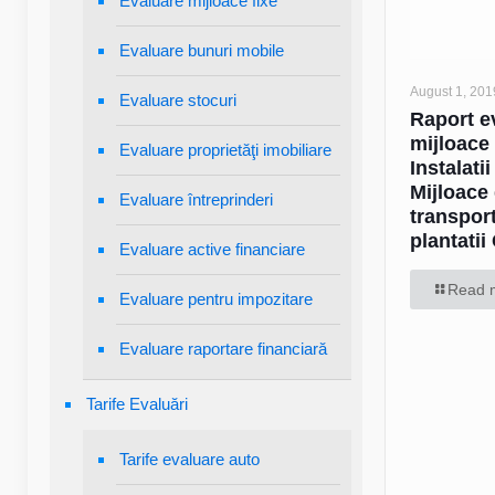
Evaluare mijloace fixe
Evaluare bunuri mobile
August 1, 201
Evaluare stocuri
Raport e
mijloace 
Evaluare proprietăţi imobiliare
Instalatii
Mijloace
Evaluare întreprinderi
transport
plantatii
Evaluare active financiare
Read 
Evaluare pentru impozitare
Evaluare raportare financiară
Tarife Evaluări
Tarife evaluare auto