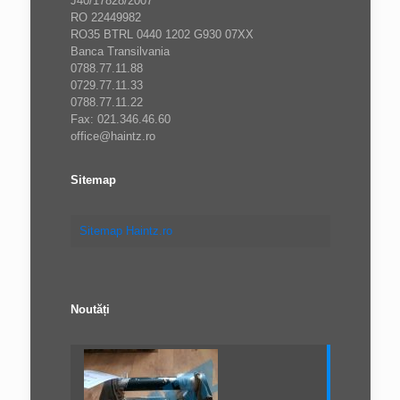
J40/17828/2007
RO 22449982
RO35 BTRL 0440 1202 G930 07XX
Banca Transilvania
0788.77.11.88
0729.77.11.33
0788.77.11.22
Fax: 021.346.46.60
office@haintz.ro
Sitemap
Sitemap Haintz.ro
Noutăți