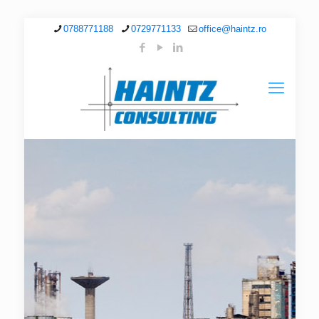
0788771188
0729771133
office@haintz.ro