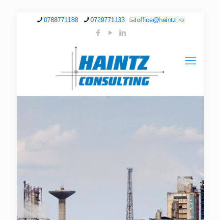
0788771188
0729771133
office@haintz.ro