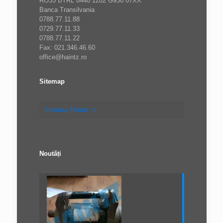
RO35 BTRL 0440 1202 G930 07XX
Banca Transilvania
0788.77.11.88
0729.77.11.33
0788.77.11.22
Fax: 021.346.46.60
office@haintz.ro
Sitemap
Sitemap Haintz.ro
Noutăți