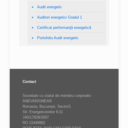
Audit energetic
Auditori energetici Gradul 1
Certificat performanţă energetică
Portofoliu Audit energetic
Contact
Societate cu statut de membru corporativ
ANEVAR/UNEAR
Romania, Bucureşti, Sector3,
Str. Energeticienilor 9-11
J40/17828/2007
RO 22449982