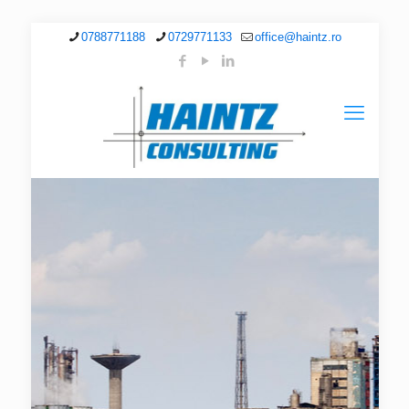
0788771188
0729771133
office@haintz.ro