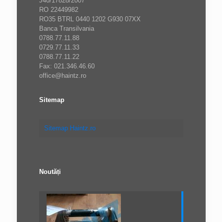
J40/17828/2007
RO 22449982
RO35 BTRL 0440 1202 G930 07XX
Banca Transilvania
0788.77.11.88
0729.77.11.33
0788.77.11.22
Fax: 021.346.46.60
office@haintz.ro
Sitemap
Sitemap Haintz.ro
Noutăți