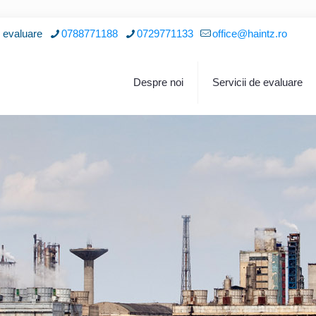
i evaluare
0788771188
0729771133
office@haintz.ro
Despre noi
Servicii de evaluare