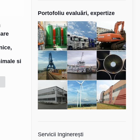
Portofoliu evaluări, expertize
8
uare
e
hnice,
nimale si
d
Servicii Inginerești