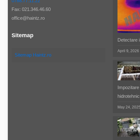
0788.77.11.22
Fax: 021.346.46.60
office@haintz.ro
Sitemap
Detectare in
April 9, 2026
Sitemap Haintz.ro
Impozitare 
hidrotehnic
May 24, 202