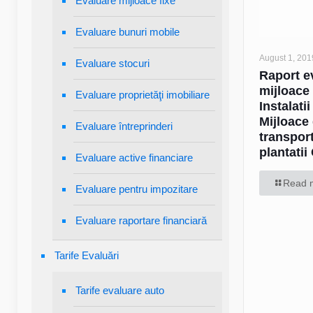
Evaluare mijloace fixe
Evaluare bunuri mobile
August 1, 201
Evaluare stocuri
Raport e
mijloace 
Evaluare proprietăţi imobiliare
Instalatii
Mijloace
Evaluare întreprinderi
transport
plantatii
Evaluare active financiare
Read 
Evaluare pentru impozitare
Evaluare raportare financiară
Tarife Evaluări
Tarife evaluare auto