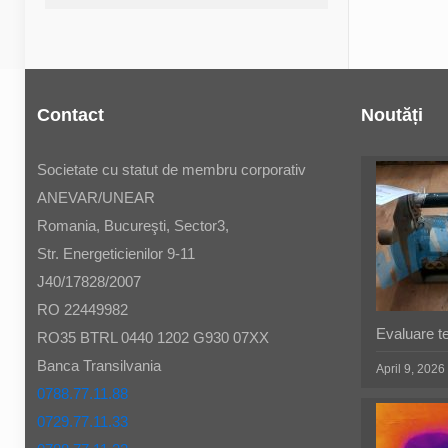
Contact
Noutăți
Societate cu statut de membru corporativ
ANEVAR/UNEAR
Romania, Bucureşti, Sector3,
Str. Energeticienilor 9-11
J40/17828/2007
RO 22449982
Evaluare t
RO35 BTRL 0440 1202 G930 07XX
Banca Transilvania
April 9, 2026
0788.77.11.88
0729.77.11.33