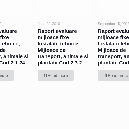
9
June 28, 2019
September 15, 201
valuare
Raport evaluare
Raport eval
fixe
mijloace fixe
mijloace fix
 tehnice,
Instalatii tehnice,
Instalatii te
 de
Mijloace de
Mijloace de
, animale si
transport, animale si
transport, a
 Cod 2.1.24.
plantatii Cod 2.3.2.
plantatii Co
more
Read more
Read more