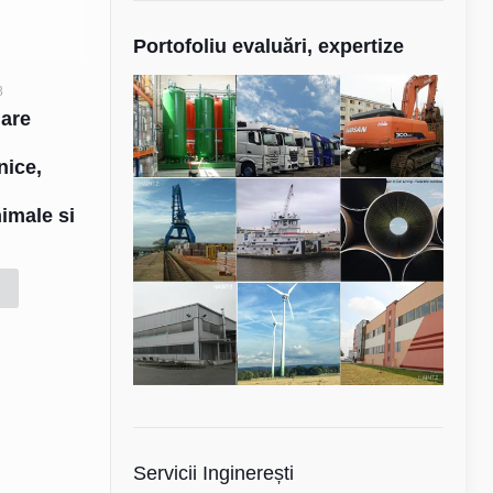
Portofoliu evaluări, expertize
8
uare
e
hnice,
nimale si
d
Servicii Inginerești