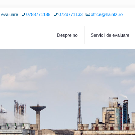
i evaluare
0788771188
0729771133
office@haintz.ro
Despre noi
Servicii de evaluare