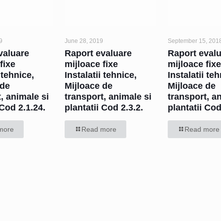
9
June 28, 2019
September 15, 201
valuare
Raport evaluare
Raport eval
fixe
mijloace fixe
mijloace fix
 tehnice,
Instalatii tehnice,
Instalatii te
 de
Mijloace de
Mijloace de
, animale si
transport, animale si
transport, a
 Cod 2.1.24.
plantatii Cod 2.3.2.
plantatii Co
more
Read more
Read more