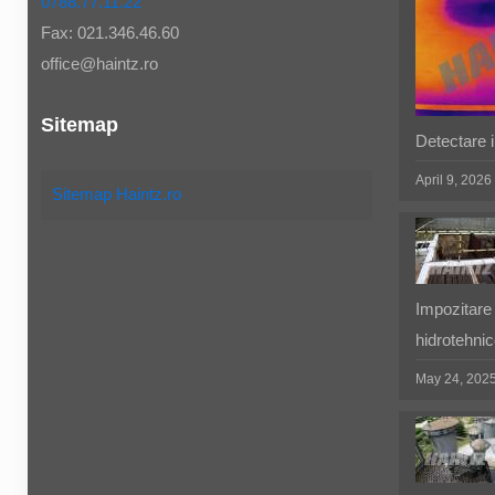
0788.77.11.22
Fax: 021.346.46.60
office@haintz.ro
Sitemap
Detectare in
April 9, 2026
Sitemap Haintz.ro
Impozitare 
hidrotehnic
May 24, 202