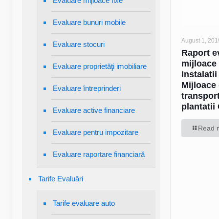
Evaluare mijloace fixe
Evaluare bunuri mobile
August 1, 201
Evaluare stocuri
Raport e
mijloace 
Evaluare proprietăţi imobiliare
Instalatii
Mijloace
Evaluare întreprinderi
transport
plantatii
Evaluare active financiare
Read 
Evaluare pentru impozitare
Evaluare raportare financiară
Tarife Evaluări
Tarife evaluare auto