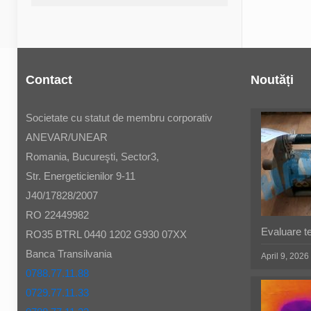
Contact
Noutăți
Societate cu statut de membru corporativ
ANEVAR/UNEAR
Romania, Bucureşti, Sector3,
Str. Energeticienilor 9-11
J40/17828/2007
RO 22449982
Evaluare t
RO35 BTRL 0440 1202 G930 07XX
Banca Transilvania
April 9, 2026
0788.77.11.88
0729.77.11.33