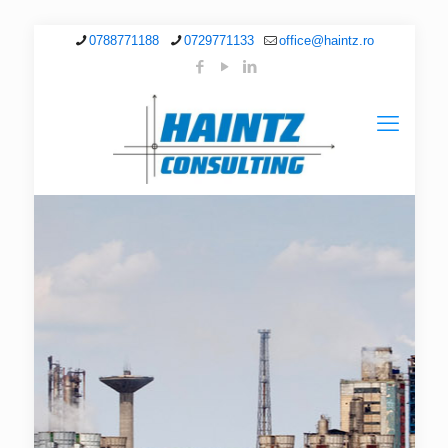
0788771188
0729771133
office@haintz.ro