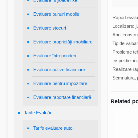
Evaluare mijloace fixe
Evaluare bunuri mobile
Raport evalua
Localizare: ju
Evaluare stocuri
Anul construi
Evaluare proprietăţi imobiliare
Tip de valoa
Probleme tehn
Evaluare întreprinderi
Inspectie: in
Realizare rap
Evaluare active financiare
Semnatura, p
Evaluare pentru impozitare
Evaluare raportare financiară
Related p
Tarife Evaluări
Tarife evaluare auto