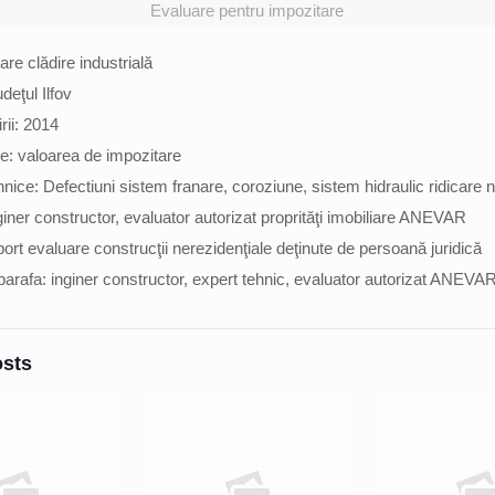
Evaluare pentru impozitare
re clădire industrială
deţul Ilfov
rii: 2014
re: valoarea de impozitare
ice: Defectiuni sistem franare, coroziune, sistem hidraulic ridicare n
giner constructor, evaluator autorizat proprităţi imobiliare ANEVAR
ort evaluare construcţii nerezidenţiale deţinute de persoană juridică
arafa: inginer constructor, expert tehnic, evaluator autorizat ANEVAR
osts