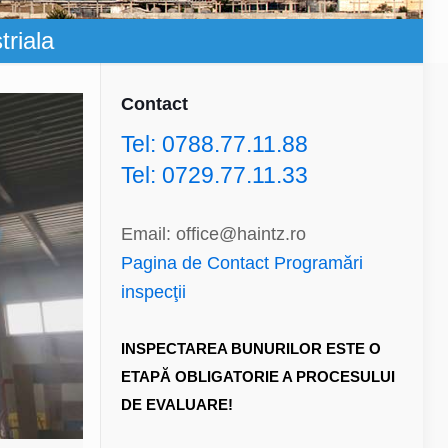
triala
Contact
Tel: 0788.77.11.88
Tel: 0729.77.11.33
Email: office@haintz.ro
Pagina de Contact Programări
inspecţii
INSPECTAREA BUNURILOR ESTE O
ETAPĂ OBLIGATORIE A PROCESULUI
DE EVALUARE!