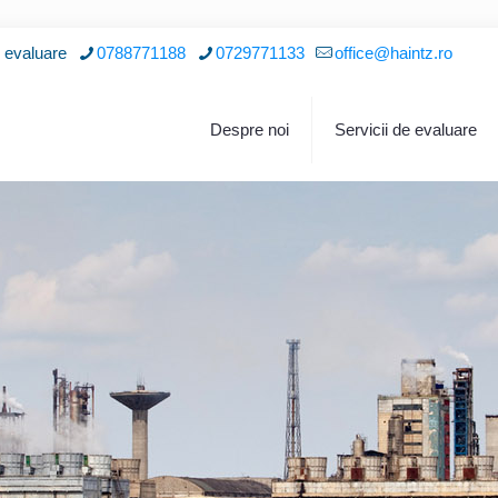
i evaluare
0788771188
0729771133
office@haintz.ro
Despre noi
Servicii de evaluare