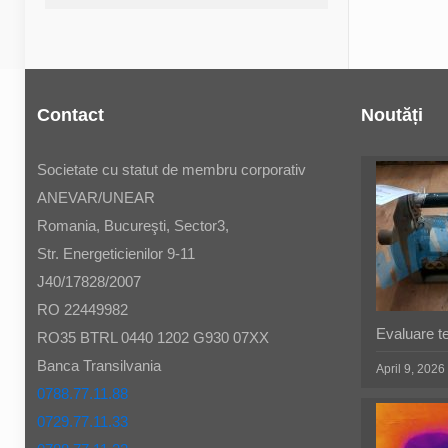
Contact
Noutăți
Societate cu statut de membru corporativ
ANEVAR/UNEAR
Romania, Bucureşti, Sector3,
Str. Energeticienilor 9-11
J40/17828/2007
RO 22449982
Evaluare t
RO35 BTRL 0440 1202 G930 07XX
Banca Transilvania
April 9, 2026
0788.77.11.88
0729.77.11.33