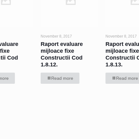
November 8, 2017
November 8, 2017
valuare
Raport evaluare
Raport eval
fixe
mijloace fixe
mijloace fix
tii Cod
Constructii Cod
Constructii
1.8.12.
1.8.13.
more
Read more
Read more