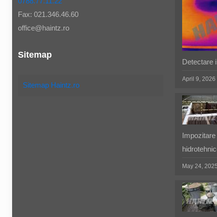
0788.77.11.22
Fax: 021.346.46.60
office@haintz.ro
Sitemap
Detectare in
April 9, 2026
Sitemap Haintz.ro
Impozitare 
hidrotehnic
May 24, 202