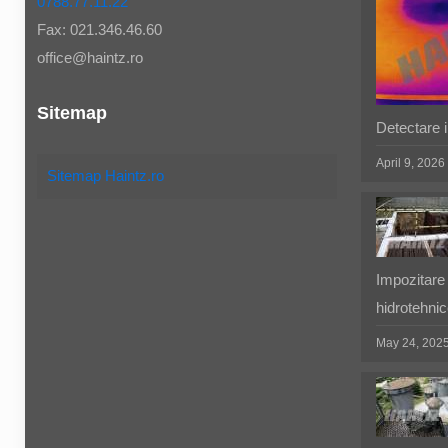
0788.77.11.22
Fax: 021.346.46.60
office@haintz.ro
Sitemap
Detectare in
April 9, 2026
Sitemap Haintz.ro
Impozitare 
hidrotehnic
May 24, 202