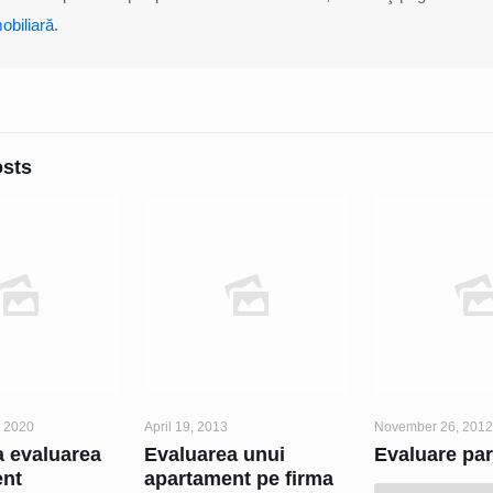
obiliară
.
osts
 2020
April 19, 2013
November 26, 201
a evaluarea
Evaluarea unui
Evaluare par
ent
apartament pe firma