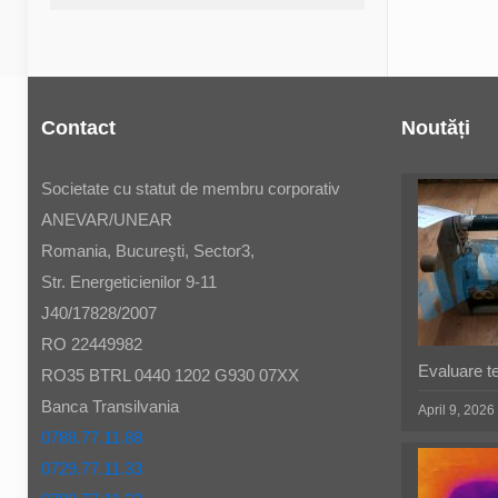
Contact
Noutăți
Societate cu statut de membru corporativ
ANEVAR/UNEAR
Romania, Bucureşti, Sector3,
Str. Energeticienilor 9-11
J40/17828/2007
RO 22449982
Evaluare t
RO35 BTRL 0440 1202 G930 07XX
Banca Transilvania
April 9, 2026
0788.77.11.88
0729.77.11.33