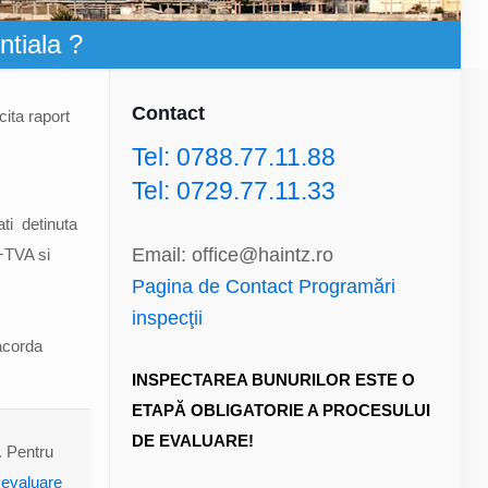
ntiala ?
Contact
ita raport
Tel: 0788.77.11.88
Tel: 0729.77.11.33
ati detinuta
Email: office@haintz.ro
+TVA si
Pagina de Contact Programări
inspecţii
acorda
INSPECTAREA BUNURILOR ESTE O
ETAPĂ OBLIGATORIE A PROCESULUI
DE EVALUARE!
. Pentru
 evaluare