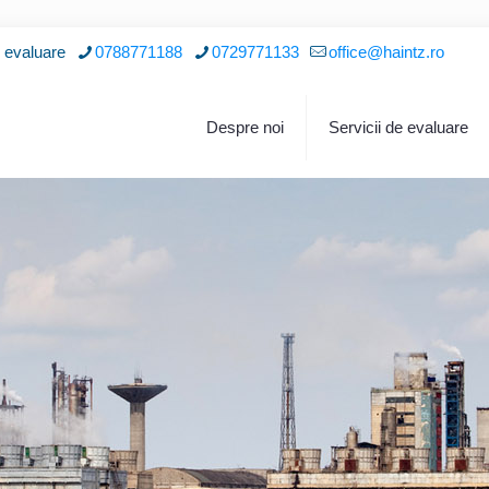
i evaluare
0788771188
0729771133
office@haintz.ro
Despre noi
Servicii de evaluare