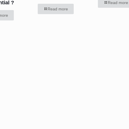
tial ?
Read more
Read more
more