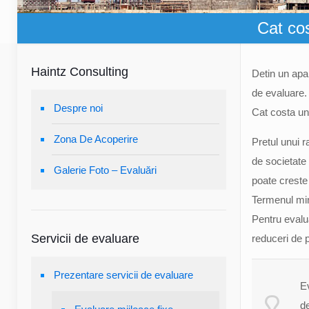
Cat cos
Haintz Consulting
Detin un apar
de evaluare.
Despre noi
Cat costa un 
Zona De Acoperire
Pretul unui r
de societate
Galerie Foto – Evaluări
poate creste 
Termenul min
Pentru evalu
Servicii de evaluare
reduceri de p
Prezentare servicii de evaluare
E
de