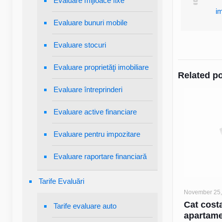
Evaluare mijloace fixe
im
Evaluare bunuri mobile
Evaluare stocuri
Evaluare proprietăţi imobiliare
Related p
Evaluare întreprinderi
Evaluare active financiare
Evaluare pentru impozitare
Evaluare raportare financiară
Tarife Evaluări
November 25,
Cat cost
Tarife evaluare auto
apartam