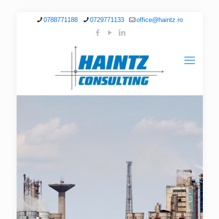
0788771188
0729771133
office@haintz.ro