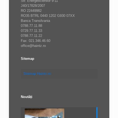
Str. Energeticienilor 9-11
J40/17828/2007
RO 22449982
RO35 BTRL 0440 1202 G930 07XX
Banca Transilvania
0788.77.11.88
0729.77.11.33
0788.77.11.22
Fax: 021.346.46.60
office@haintz.ro
Sitemap
Sitemap Haintz.ro
Noutăți