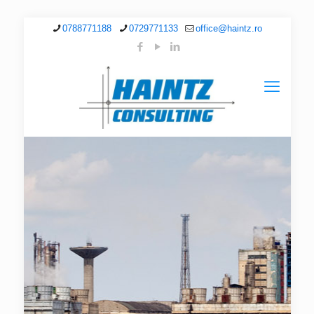
0788771188
0729771133
office@haintz.ro