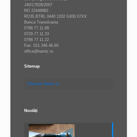
J40/17828/2007
RO 22449982
RO35 BTRL 0440 1202 G930 07XX
Banca Transilvania
0788.77.11.88
0729.77.11.33
0788.77.11.22
Fax: 021.346.46.60
office@haintz.ro
Sitemap
Sitemap Haintz.ro
Noutăți