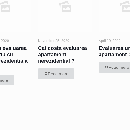
 2020
November 25, 2020
April 19, 2013
a evaluarea
Cat costa evaluarea
Evaluarea u
tiu cu
apartament
apartament 
 rezidentiala
nerezidential ?
Read more
Read more
more