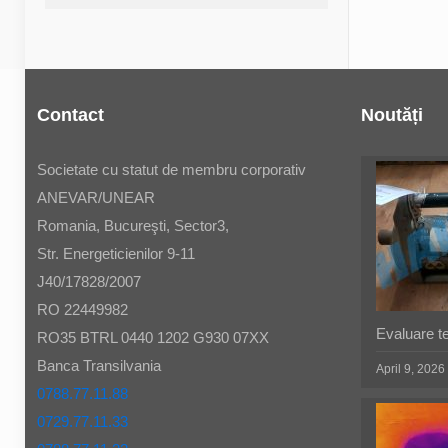
Contact
Noutăți
Societate cu statut de membru corporativ
ANEVAR/UNEAR
Romania, Bucureşti, Sector3,
Str. Energeticienilor 9-11
J40/17828/2007
RO 22449982
Evaluare t
RO35 BTRL 0440 1202 G930 07XX
Banca Transilvania
April 9, 2026
0788.77.11.88
0729.77.11.33