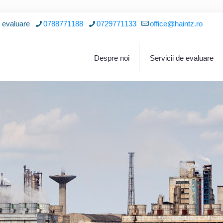
i evaluare
0788771188
0729771133
office@haintz.ro
Despre noi
Servicii de evaluare