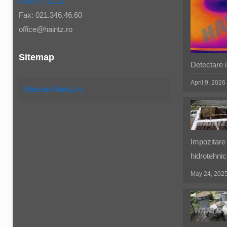
0788.77.11.22
Fax: 021.346.46.60
office@haintz.ro
Sitemap
Detectare in
April 9, 2026
Sitemap Haintz.ro
Impozitare 
hidrotehnic
May 24, 202