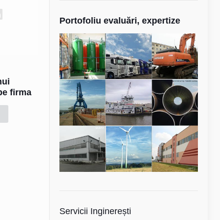
Portofoliu evaluări, expertize
nui
pe firma
Servicii Inginerești