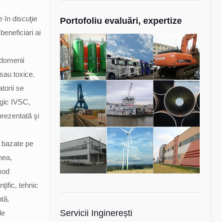
 în discuţie
Portofoliu evaluări, expertize
beneficiari ai
e domenii
sau toxice.
torii se
gic IVSC,
prezentată şi
e bazate pe
nea,
 mod
ţific, tehnic
ntă.
Servicii Inginerești
le