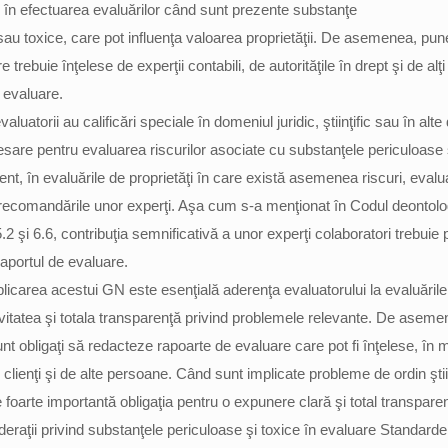
i în efectuarea evaluărilor când sunt prezente substanţe
au toxice, care pot influenţa valoarea proprietăţii. De asemenea, pune
trebuie înţelese de experţii contabili, de autorităţile în drept şi de alţi 
e evaluare.
aluatorii au calificări speciale în domeniul juridic, ştiinţific sau în alt
esare pentru evaluarea riscurilor asociate cu substanţele periculoase 
nt, în evaluările de proprietăţi în care există asemenea riscuri, evalua
ecomandările unor experţi. Aşa cum s-a menţionat în Codul deontolo
.2 şi 6.6, contribuţia semnificativă a unor experţi colaboratori trebuie 
raportul de evaluare.
plicarea acestui GN este esenţială aderenţa evaluatorului la evaluăril
ivitatea şi totala transparenţă privind problemele relevante. De aseme
unt obligaţi să redacteze rapoarte de evaluare care pot fi înţelese, în
 clienţi şi de alte persoane. Când sunt implicate probleme de ordin ştiin
te foarte importantă obligaţia pentru o expunere clară şi total transpare
eraţii privind substanţele periculoase şi toxice în evaluare Standarde