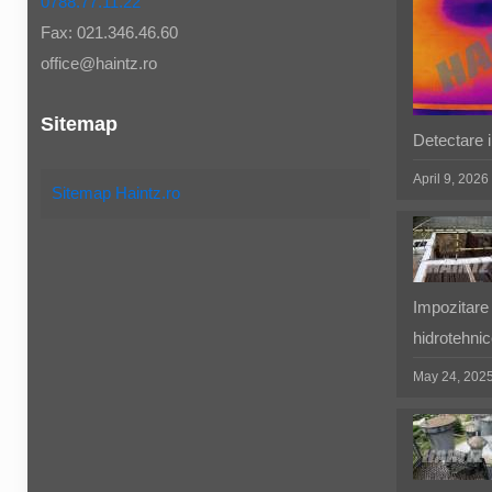
0788.77.11.22
Fax: 021.346.46.60
office@haintz.ro
Sitemap
Detectare in
April 9, 2026
Sitemap Haintz.ro
Impozitare 
hidrotehnic
May 24, 202