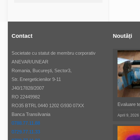
Contact
Noutăți
Societate cu statut de membru corporativ
ANEVAR/UNEAR
Romania, Bucureşti, Sector3,
Str. Energeticienilor 9-11
J40/17828/2007
RO 22449982
Evaluare t
RO35 BTRL 0440 1202 G930 07XX
Banca Transilvania
April 9, 2026
0788.77.11.88
0729.77.11.33