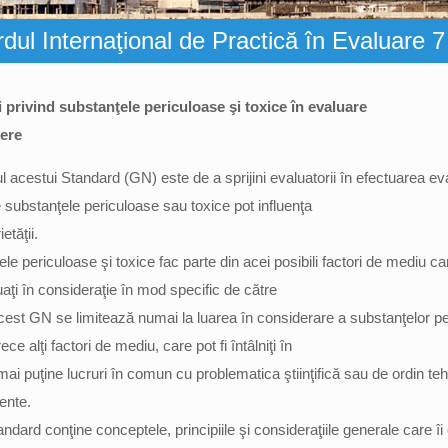
dul Internaţional de Practică în Evaluare 
 privind substanţele periculoase şi
toxice în evaluare
cere
l acestui Standard (GN) este de a sprijini evaluatorii în efectuarea eva
 substanţele periculoase sau toxice pot influenţa
etăţii.
le periculoase şi toxice fac parte din acei posibili factori de mediu c
uaţi în consideraţie în mod specific de către
Acest GN se limitează numai la luarea în considerare a substanţelor pe
ce alţi factori de mediu, care pot fi întâlniţi în
mai puţine lucruri în comun cu problematica ştiinţifică sau de ordin teh
rente.
ndard conţine conceptele, principiile şi consideraţiile generale care îi