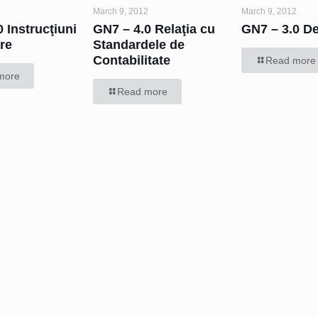
2
March 9, 2012
March 9, 2012
 Instrucţiuni
GN7 – 4.0 Relaţia cu
GN7 – 3.0 Def
re
Standardele de
Contabilitate
Read more
more
Read more