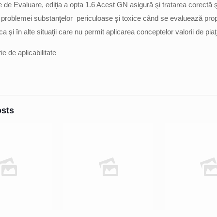
e de Evaluare, ediţia a opta 1.6 Acest GN asigură şi tratarea corectă ş
problemei substanţelor periculoase şi toxice când se evaluează propr
ca şi în alte situaţii care nu permit aplicarea conceptelor valorii de piaţ
e de aplicabilitate
osts