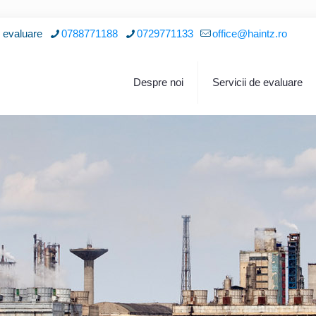
i evaluare
0788771188
0729771133
office@haintz.ro
Despre noi
Servicii de evaluare