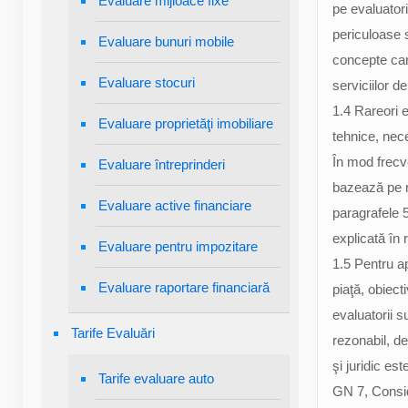
Evaluare mijloace fixe
pe evaluator
periculoase s
Evaluare bunuri mobile
concepte care 
Evaluare stocuri
serviciilor d
1.4 Rareori ev
Evaluare proprietăţi imobiliare
tehnice, nec
În mod frecve
Evaluare întreprinderi
bazează pe r
Evaluare active financiare
paragrafele 5
explicată în 
Evaluare pentru impozitare
1.5 Pentru a
Evaluare raportare financiară
piaţă, obiect
evaluatorii s
Tarife Evaluări
rezonabil, de
şi juridic es
Tarife evaluare auto
GN 7, Consid