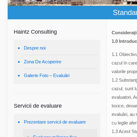
Standar
Haintz Consulting
Consideraţii
1.0 Introdu
Despre noi
1.1 Obiectivu
Zona De Acoperire
cazul în care
valorile propri
Galerie Foto – Evaluări
1.2 Substanţe
cazul, sunt l
evaluatori. 
Servicii de evaluare
toxice, deoare
evaluări, au 
Prezentare servicii de evaluare
cu legile afe
1.3 Acest Sta