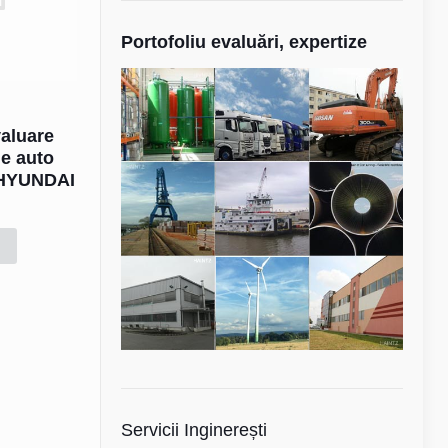
Portofoliu evaluări, expertize
valuare
le auto
 HYUNDAI
Servicii Inginerești