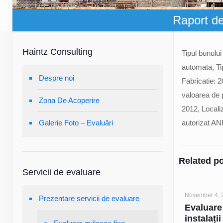
Raport d
Haintz Consulting
Tipul bunulu
automata, Ti
Despre noi
Fabricatie: 2
valoarea de p
Zona De Acoperire
2012, Localiz
Galerie Foto – Evaluări
autorizat AN
Related p
Servicii de evaluare
November 4, 
Prezentare servicii de evaluare
Evaluare
instalații