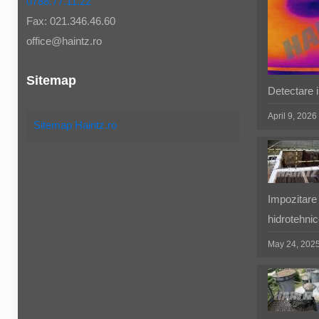
0788.77.11.22
Fax: 021.346.46.60
office@haintz.ro
Sitemap
Detectare in
April 9, 2026
Sitemap Haintz.ro
Impozitare 
hidrotehnic
May 24, 202