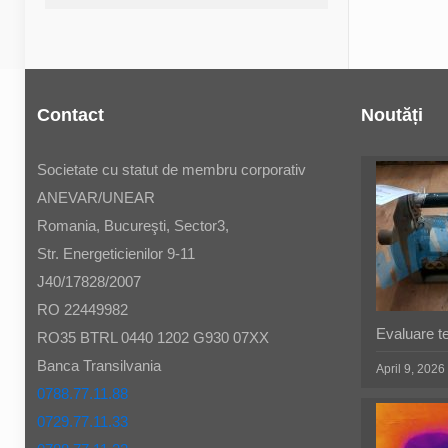
Contact
Noutăți
Societate cu statut de membru corporativ
ANEVAR/UNEAR
Romania, Bucureşti, Sector3,
Str. Energeticienilor 9-11
J40/17828/2007
RO 22449982
Evaluare t
RO35 BTRL 0440 1202 G930 07XX
Banca Transilvania
April 9, 2026
0788.77.11.88
0729.77.11.33