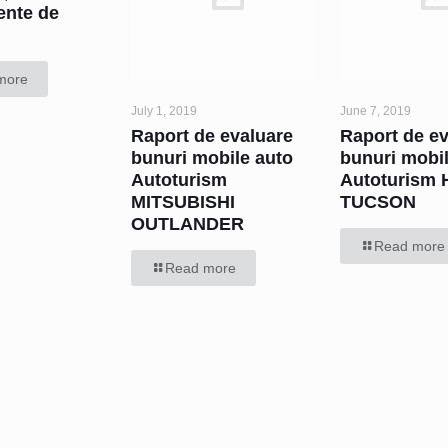
ente de
more
July 1, 2019
June 7, 2019
Raport de evaluare
Raport de e
bunuri mobile auto
bunuri mobi
Autoturism
Autoturism
MITSUBISHI
TUCSON
OUTLANDER
Read more
Read more