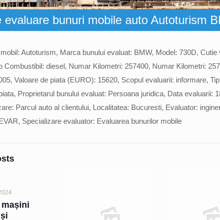
e evaluare bunuri mobile auto Autoturism
i mobil: Autoturism, Marca bunului evaluat: BMW, Model: 730D, Cutie 
p Combustibil: diesel, Numar Kilometri: 257400, Numar Kilometri: 25
005, Valoare de piata (EURO): 15620, Scopul evaluarii: informare, Tipul
iata, Proprietarul bunului evaluat: Persoana juridica, Data evaluarii: 1
are: Parcul auto al clientului, Localitatea: Bucuresti, Evaluator: ingine
EVAR, Specializare evaluator: Evaluarea bunurilor mobile
osts
2024
 mașini
 și