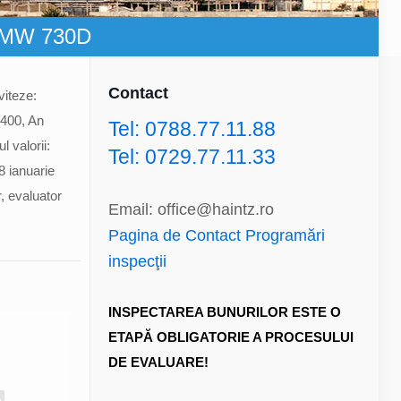
 BMW 730D
Contact
viteze:
7400, An
Tel: 0788.77.11.88
 valorii:
Tel: 0729.77.11.33
8 ianuarie
r, evaluator
Email: office@haintz.ro
Pagina de Contact Programări
inspecţii
INSPECTAREA BUNURILOR ESTE O
ETAPĂ OBLIGATORIE A PROCESULUI
DE EVALUARE!