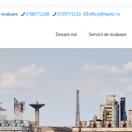
i evaluare
0788771188
0729771133
office@haintz.ro
Despre noi
Servicii de evaluare