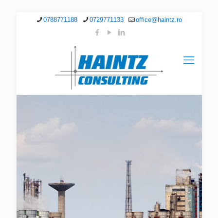
0788771188
0729771133
office@haintz.ro