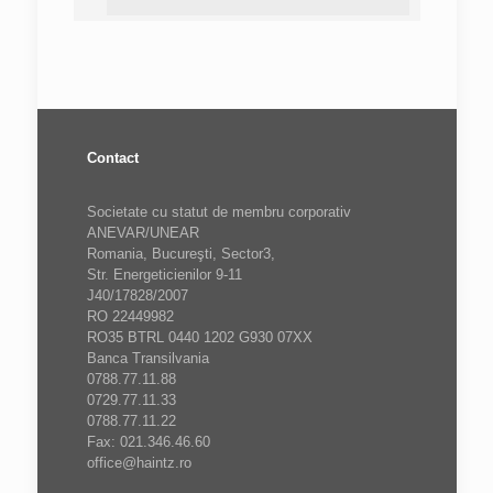
Contact
Societate cu statut de membru corporativ
ANEVAR/UNEAR
Romania, Bucureşti, Sector3,
Str. Energeticienilor 9-11
J40/17828/2007
RO 22449982
RO35 BTRL 0440 1202 G930 07XX
Banca Transilvania
0788.77.11.88
0729.77.11.33
0788.77.11.22
Fax: 021.346.46.60
office@haintz.ro