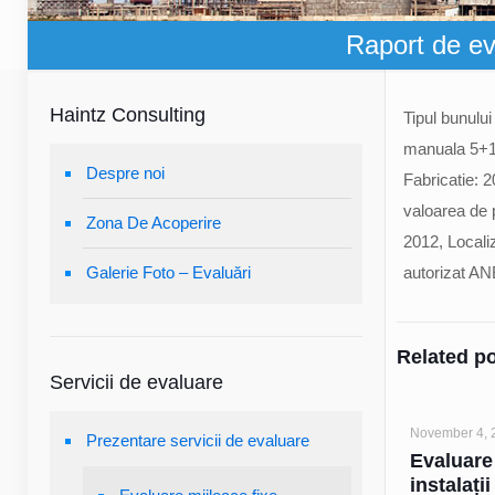
Raport de ev
Haintz Consulting
Tipul bunulu
manuala 5+1,
Despre noi
Fabricatie: 2
valoarea de p
Zona De Acoperire
2012, Localiz
Galerie Foto – Evaluări
autorizat AN
Related p
Servicii de evaluare
November 4, 
Prezentare servicii de evaluare
Evaluare
instalații