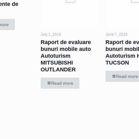
ente de
more
July 1, 2019
June 7, 2019
Raport de evaluare
Raport de e
bunuri mobile auto
bunuri mobi
Autoturism
Autoturism
MITSUBISHI
TUCSON
OUTLANDER
Read more
Read more