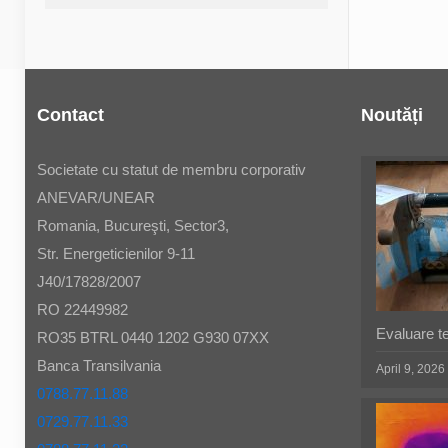
Contact
Noutăți
Societate cu statut de membru corporativ
ANEVAR/UNEAR
Romania, Bucureşti, Sector3,
Str. Energeticienilor 9-11
J40/17828/2007
RO 22449982
Evaluare t
RO35 BTRL 0440 1202 G930 07XX
Banca Transilvania
April 9, 2026
0788.77.11.88
0729.77.11.33