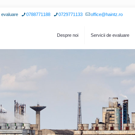
i evaluare
0788771188
0729771133
office@haintz.ro
Despre noi
Servicii de evaluare