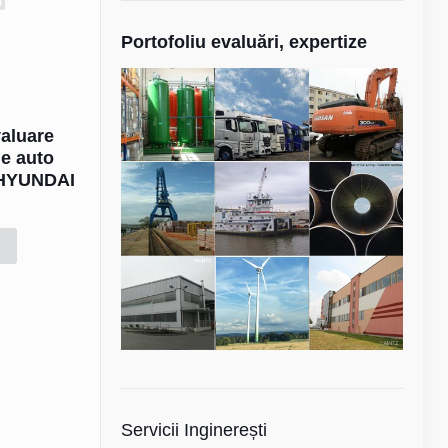
Portofoliu evaluări, expertize
valuare
le auto
 HYUNDAI
Servicii Inginerești