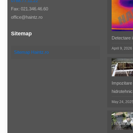
0788.77.11.22
Fax: 021.346.46.60
office@haintz.ro
Sitemap
Detectare in
April 9, 2026
Sitemap Haintz.ro
Impozitare 
hidrotehnic
May 24, 202