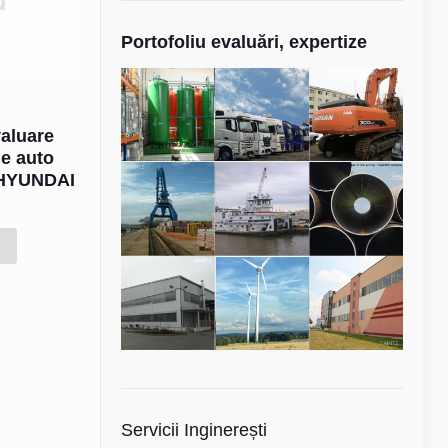
Portofoliu evaluări, expertize
valuare
le auto
 HYUNDAI
Servicii Inginerești