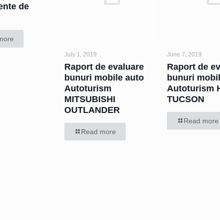
ente de
more
July 1, 2019
June 7, 2019
Raport de evaluare
Raport de e
bunuri mobile auto
bunuri mobi
Autoturism
Autoturism
MITSUBISHI
TUCSON
OUTLANDER
Read more
Read more