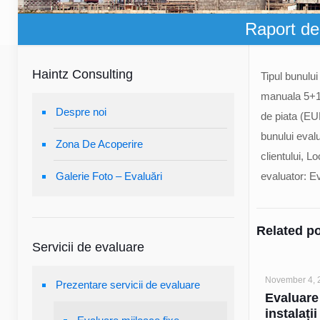
Raport de
Haintz Consulting
Tipul bunulu
manuala 5+1,
Despre noi
de piata (EUR
bunului evalu
Zona De Acoperire
clientului, L
Galerie Foto – Evaluări
evaluator: E
Related p
Servicii de evaluare
November 4, 
Prezentare servicii de evaluare
Evaluare
instalații