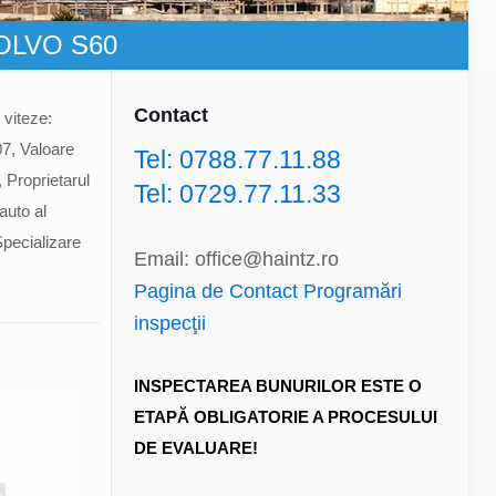
 VOLVO S60
Contact
 viteze:
07, Valoare
Tel: 0788.77.11.88
 Proprietarul
Tel: 0729.77.11.33
auto al
Specializare
Email: office@haintz.ro
Pagina de Contact Programări
inspecţii
INSPECTAREA BUNURILOR ESTE O
ETAPĂ OBLIGATORIE A PROCESULUI
DE EVALUARE!