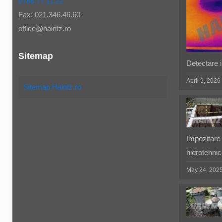
0788.77.11.22
Fax: 021.346.46.60
office@haintz.ro
Sitemap
Detectare in
April 9, 2026
Sitemap Haintz.ro
Impozitare 
hidrotehnic
May 24, 202