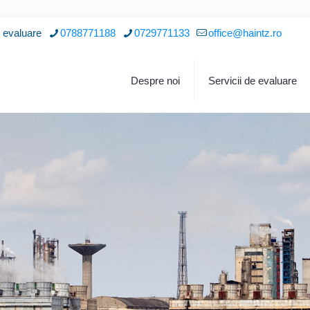
i evaluare
0788771188
0729771133
office@haintz.ro
Despre noi
Servicii de evaluare