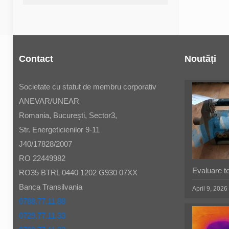
Contact
Noutăți
Societate cu statut de membru corporativ
ANEVAR/UNEAR
Romania, Bucureşti, Sector3,
Str. Energeticienilor 9-11
J40/17828/2007
RO 22449982
Evaluare t
RO35 BTRL 0440 1202 G930 07XX
Banca Transilvania
April 9, 2026
0788.77.11.88
0729.77.11.33