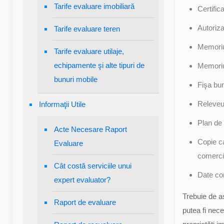
Tarife evaluare imobiliară
Certific
Autoriza
Tarife evaluare teren
Memoriu
Tarife evaluare utilaje,
echipamente şi alte tipuri de
Memoriu
bunuri mobile
Fişa bun
Releveu 
Informaţii Utile
Plan de 
Acte Necesare Raport
Copie ca
Evaluare
comerci
Cât costă serviciile unui
Date co
expert evaluator?
Trebuie de a
Raport de evaluare
putea fi nec