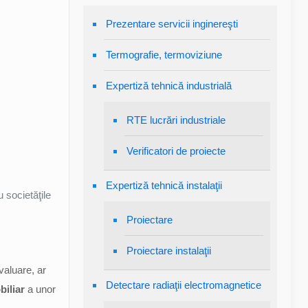
Prezentare servicii inginereşti
Termografie, termoviziune
Expertiză tehnică industrială
RTE lucrări industriale
Verificatori de proiecte
Expertiză tehnică instalaţii
u societăţile
Proiectare
Proiectare instalaţii
valuare, ar
Detectare radiaţii electromagnetice
biliar
a unor