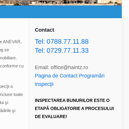
Contact
Tel: 0788.77.11.88
nale ANEVAR,
Tel: 0729.77.11.33
ing se
mobiliare.
t conforme cu
Email: office@haintz.ro
Pagina de Contact Programări
inspecţii
ecţii a
 incluse toate
INSPECTAREA BUNURILOR ESTE O
ui şi
ETAPĂ OBLIGATORIE A PROCESULUI
dirile şi
DE EVALUARE!