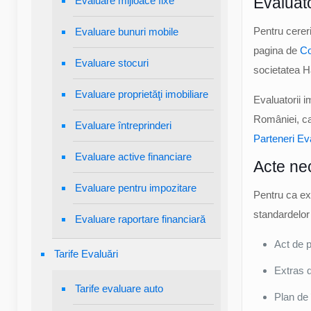
Evaluato
Evaluare mijloace fixe
Pentru cereri
Evaluare bunuri mobile
pagina de
Co
Evaluare stocuri
societatea H
Evaluare proprietăţi imobiliare
Evaluatorii i
României, ca
Evaluare întreprinderi
Parteneri Ev
Evaluare active financiare
Acte ne
Evaluare pentru impozitare
Pentru ca ex
standardelor
Evaluare raportare financiară
Act de p
Tarife Evaluări
Extras d
Tarife evaluare auto
Plan de