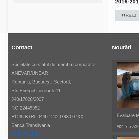
2016-201
Read 
Contact
Noutăți
Societate cu statut de membru corporativ
ANEVAR/UNEAR
Romania, Bucureşti, Sector3,
Str. Energeticienilor 9-11
J40/17828/2007
RO 22449982
Evaluare t
RO35 BTRL 0440 1202 G930 07XX
Banca Transilvania
April 9, 2026
0788.77.11.88