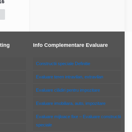
16
ting
Info Complementare Evaluare
Constructii speciale Definitie
Evaluare teren intravilan, extravilan
Evaluare clădiri pentru impozitare
Evaluare imobiliara, auto, impozitare
Evaluare mijloace fixe – Evaluare constructii
speciale