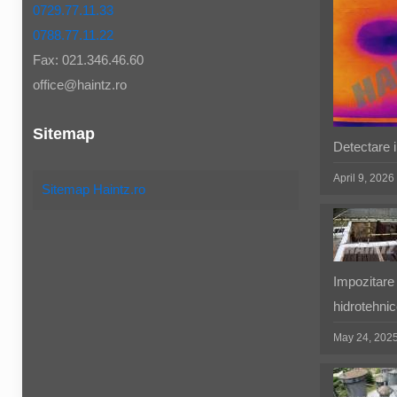
0729.77.11.33
0788.77.11.22
Fax: 021.346.46.60
office@haintz.ro
Sitemap
Detectare in
April 9, 2026
Sitemap Haintz.ro
Impozitare 
hidrotehnic
May 24, 202