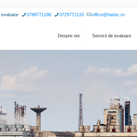
i evaluare
0788771188
0729771133
office@haintz.ro
Despre noi
Servicii de evaluare