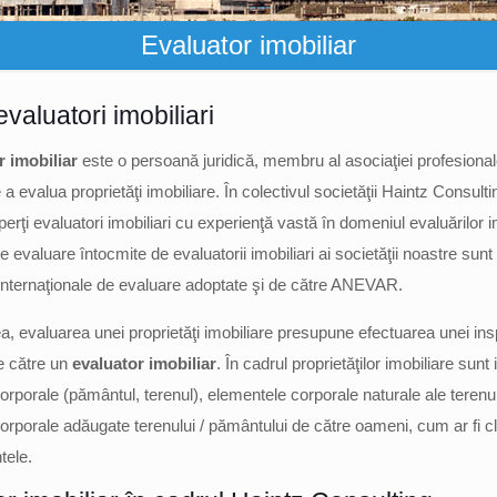
Evaluator imobiliar
evaluatori imobiliari
r imobiliar
este o persoană juridică, membru al asociaţiei profesio
 a evalua proprietăţi imobiliare. În colectivul societăţii Haintz Consult
rţi evaluatori imobiliari cu experienţă vastă în domeniul evaluărilor i
 evaluare întocmite de evaluatorii imobiliari ai societăţii noastre sun
internaţionale de evaluare adoptate şi de către ANEVAR.
 evaluarea unei proprietăţi imobiliare presupune efectuarea unei insp
de către un
evaluator imobiliar
. În cadrul proprietăţilor imobiliare sunt
rporale (pământul, terenul), elementele corporale naturale ale terenul
rporale adăugate terenului / pământului de către oameni, cum ar fi clă
ele.