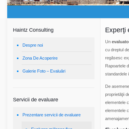
Experţi 
Haintz Consulting
Un
evaluato
Despre noi
cu dreptul de
regăsesc expe
Zona De Acoperire
Rapoartele de
Galerie Foto – Evaluări
standardele 
De asemenea,
proprietăţii 
Servicii de evaluare
elementele co
elementele co
Prezentare servicii de evaluare
amenajament