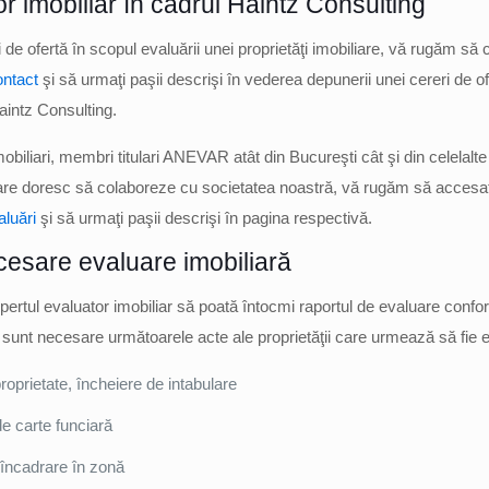
r imobiliar în cadrul Haintz Consulting
 de ofertă în scopul evaluării unei proprietăţi imobiliare, vă rugăm să 
ntact
şi să urmaţi paşii descrişi în vederea depunerii unei cereri de of
aintz Consulting.
mobiliari, membri titulari ANEVAR atât din Bucureşti cât şi din celelalte
re doresc să colaboreze cu societatea noastră, vă rugăm să accesaţ
aluări
şi să urmaţi paşii descrişi în pagina respectivă.
cesare evaluare imobiliară
pertul evaluator imobiliar să poată întocmi raportul de evaluare confo
 sunt necesare următoarele acte ale proprietăţii care urmează să fie e
roprietate, încheiere de intabulare
e carte funciară
 încadrare în zonă