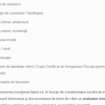
at de urbanism
ţie de construire / desfiinţare
 tehnic arhitectură
 tehnic rezistenţă
ului imobil
/ nivel
situaţie
rte de identitate client / Copie Certificat de înregistrare Fiscala (pentr
ale)
mplete de facturare
semenea menţionat faptul că, în funcţie de complexitatea lucrării de e
esară informarea şi documentarea de teren de către un
evaluator imo