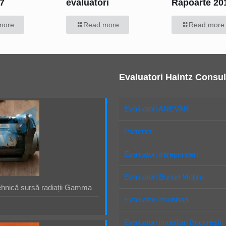
7
evaluatori
Rapoarte 20
more
Read more
Read more
Evaluatori Haintz Consul
Evaluatori ANEVAR
Parteneri
Evaluatori Intreprinderi
Evaluatori Bunuri Mobile
ehnică sursă radiații Gamma
Evaluatori Imobiliari
Evaluatori imobiliari Bucureşti