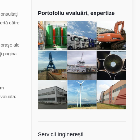
Portofoliu evaluări, expertize
consultaţi
ertă către
 oraşe ale
i pagina
rm
valuată:
Servicii Inginerești