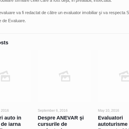
obiliare similare celei care a fost deja, in prealabil, insectată.
valuare va fi redactat de către un evaluator imobiliar şi va respecta 
le de Evaluare.
osts
 2016
September 6, 2016
May 10, 2016
i auto in
Despre ANEVAR şi
Evaluatori
 de iarna
cursurile de
autoturisme