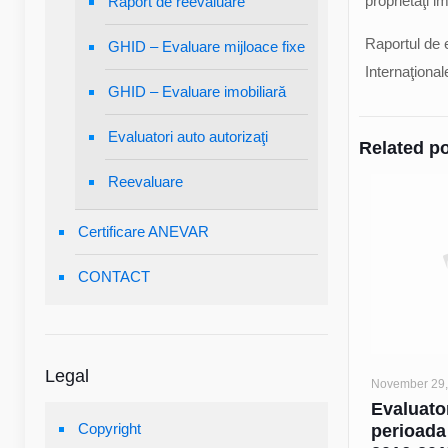
proprietăţi im
Raport de reevaluare
Raportul de e
GHID – Evaluare mijloace fixe
Internaţiona
GHID – Evaluare imobiliară
Evaluatori auto autorizaţi
Related p
Reevaluare
Certificare ANEVAR
CONTACT
Legal
November 29,
Evaluator
Copyright
perioada