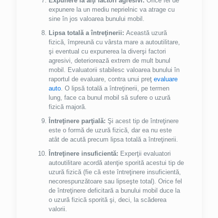
Expunere la alţi factori agresivi:
Orice fel de
expunere la un mediu neprielnic va atrage cu
sine în jos valoarea bunului mobil.
Lipsa totală a întreţinerii:
Această uzură
fizică, împreună cu vârsta mare a autoutilitare,
şi eventual cu expunerea la diverşi factori
agresivi, deteriorează extrem de mult bunul
mobil. Evaluatorii stabilesc valoarea bunului în
raportul de evaluare, contra unui preţ
evaluare
auto
. O lipsă totală a întreţinerii, pe termen
lung, face ca bunul mobil să sufere o uzură
fizică majoră.
Întreţinere parţială:
Şi acest tip de întreţinere
este o formă de uzură fizică, dar ea nu este
atât de acută precum lipsa totală a întreţinerii.
Întreţinere insuficientă:
Experţii evaluatori
autoutilitare acordă atenţie sporită acestui tip de
uzură fizică (fie că este întreţinere insuficientă,
necorespunzătoare sau lipseşte total). Orice fel
de întreţinere deficitară a bunului mobil duce la
o uzură fizică sporită şi, deci, la scăderea
valorii.