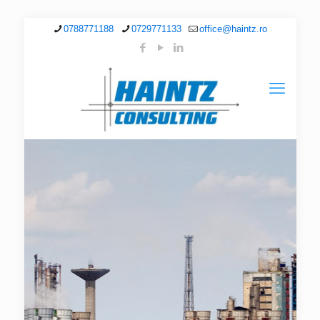
0788771188
0729771133
office@haintz.ro