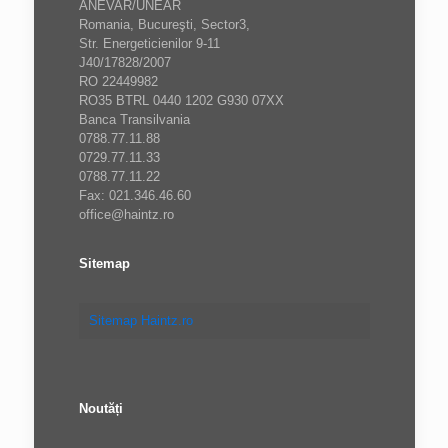
ANEVAR/UNEAR
Romania, Bucureşti, Sector3,
Str. Energeticienilor 9-11
J40/17828/2007
RO 22449982
RO35 BTRL 0440 1202 G930 07XX
Banca Transilvania
0788.77.11.88
0729.77.11.33
0788.77.11.22
Fax: 021.346.46.60
office@haintz.ro
Sitemap
Sitemap Haintz.ro
Noutăți