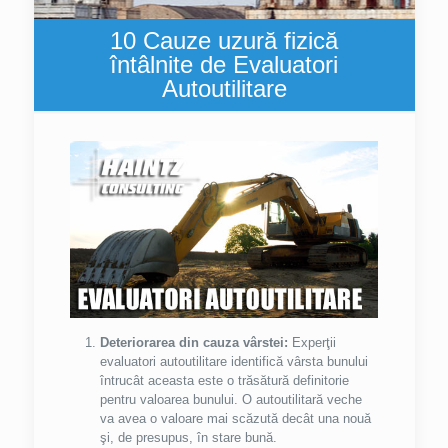
10 Cauze uzură fizică
întâlnite de Evaluatori
Autoutilitare
Deteriorarea din cauza vârstei:
Experţii
evaluatori autoutilitare identifică vârsta bunului
întrucât aceasta este o trăsătură definitorie
pentru valoarea bunului. O autoutilitară veche
va avea o valoare mai scăzută decât una nouă
şi, de presupus, în stare bună.