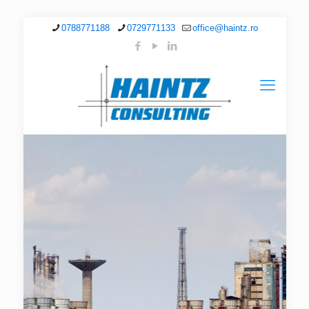
0788771188
0729771133
office@haintz.ro