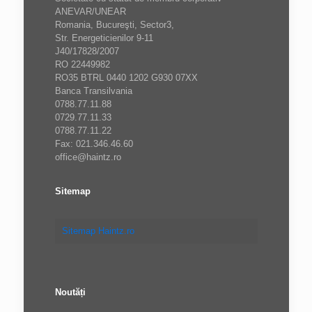
ANEVAR/UNEAR
Romania, Bucureşti, Sector3,
Str. Energeticienilor 9-11
J40/17828/2007
RO 22449982
RO35 BTRL 0440 1202 G930 07XX
Banca Transilvania
0788.77.11.88
0729.77.11.33
0788.77.11.22
Fax: 021.346.46.60
office@haintz.ro
Sitemap
Sitemap Haintz.ro
Noutăți