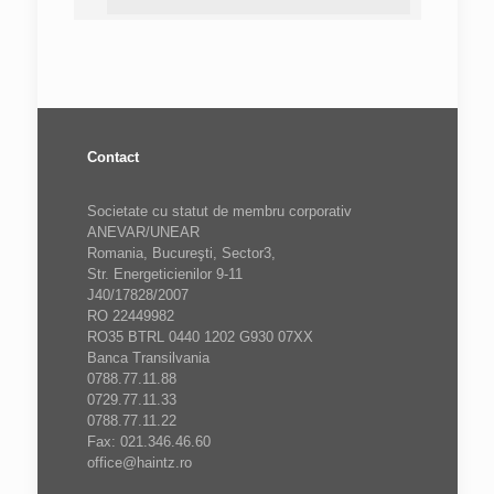
Contact
Societate cu statut de membru corporativ
ANEVAR/UNEAR
Romania, Bucureşti, Sector3,
Str. Energeticienilor 9-11
J40/17828/2007
RO 22449982
RO35 BTRL 0440 1202 G930 07XX
Banca Transilvania
0788.77.11.88
0729.77.11.33
0788.77.11.22
Fax: 021.346.46.60
office@haintz.ro