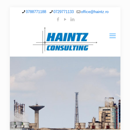
0788771188
0729771133
office@haintz.ro