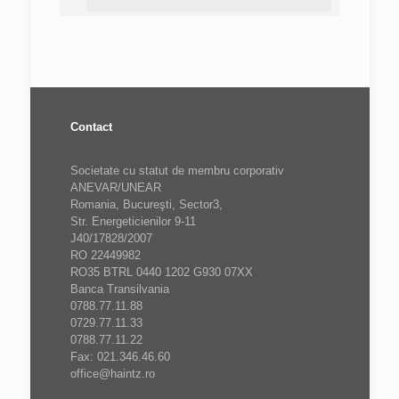
Contact
Societate cu statut de membru corporativ
ANEVAR/UNEAR
Romania, Bucureşti, Sector3,
Str. Energeticienilor 9-11
J40/17828/2007
RO 22449982
RO35 BTRL 0440 1202 G930 07XX
Banca Transilvania
0788.77.11.88
0729.77.11.33
0788.77.11.22
Fax: 021.346.46.60
office@haintz.ro