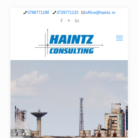
0788771188
0729771133
office@haintz.ro