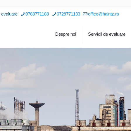
i evaluare
0788771188
0729771133
office@haintz.ro
Despre noi
Servicii de evaluare