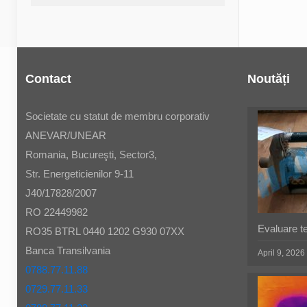
Contact
Noutăți
Societate cu statut de membru corporativ
ANEVAR/UNEAR
Romania, Bucureşti, Sector3,
Str. Energeticienilor 9-11
J40/17828/2007
RO 22449982
Evaluare t
RO35 BTRL 0440 1202 G930 07XX
Banca Transilvania
April 9, 2026
0788.77.11.88
0729.77.11.33