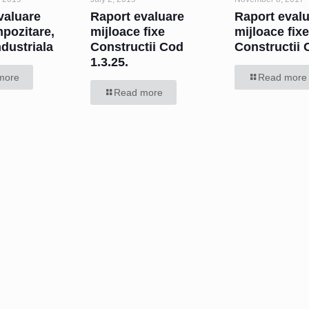
valuare
Raport evaluare
Raport eval
mpozitare,
mijloace fixe
mijloace fix
ndustriala
Constructii Cod
Constructii 
1.3.25.
more
Read more
Read more