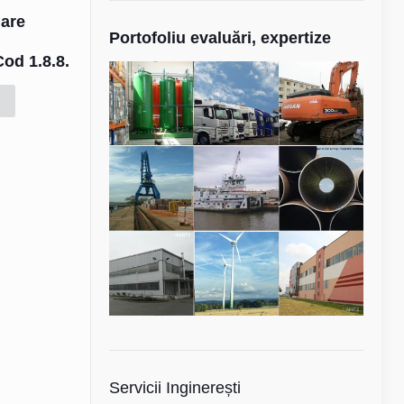
uare
Portofoliu evaluări, expertize
e
Cod 1.8.8.
Servicii Inginerești