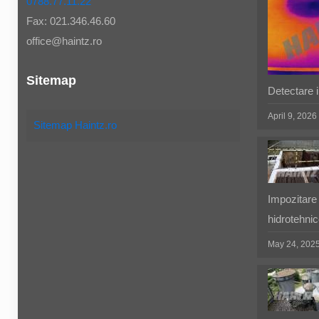
0788.77.11.22
Fax: 021.346.46.60
office@haintz.ro
Sitemap
Detectare in
April 9, 2026
Sitemap Haintz.ro
Impozitare 
hidrotehnic
May 24, 202