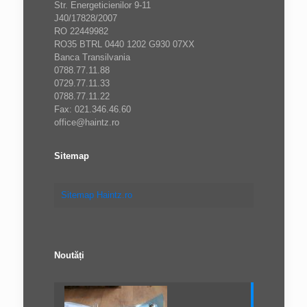
Str. Energeticienilor 9-11
J40/17828/2007
RO 22449982
RO35 BTRL 0440 1202 G930 07XX
Banca Transilvania
0788.77.11.88
0729.77.11.33
0788.77.11.22
Fax: 021.346.46.60
office@haintz.ro
Sitemap
Sitemap Haintz.ro
Noutăți