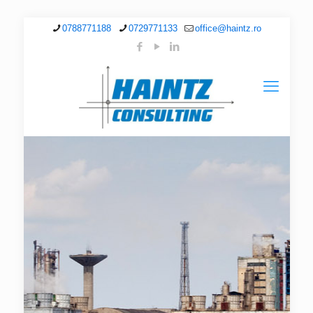
0788771188
0729771133
office@haintz.ro