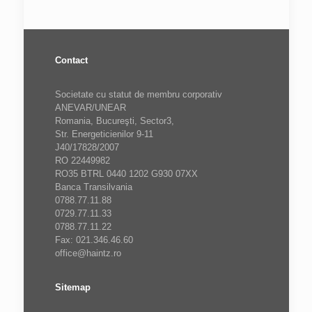
Contact
Societate cu statut de membru corporativ
ANEVAR/UNEAR
Romania, Bucureşti, Sector3,
Str. Energeticienilor 9-11
J40/17828/2007
RO 22449982
RO35 BTRL 0440 1202 G930 07XX
Banca Transilvania
0788.77.11.88
0729.77.11.33
0788.77.11.22
Fax: 021.346.46.60
office@haintz.ro
Sitemap