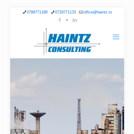
0788771188
0729771133
office@haintz.ro