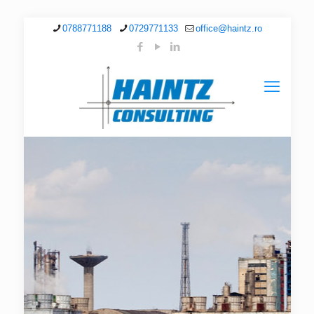
0788771188
0729771133
office@haintz.ro