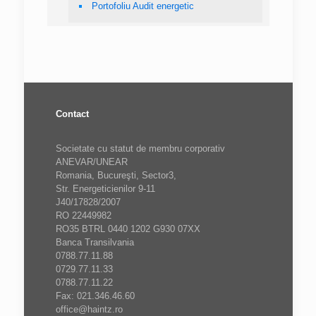
Portofoliu Audit energetic
Contact
Societate cu statut de membru corporativ
ANEVAR/UNEAR
Romania, Bucureşti, Sector3,
Str. Energeticienilor 9-11
J40/17828/2007
RO 22449982
RO35 BTRL 0440 1202 G930 07XX
Banca Transilvania
0788.77.11.88
0729.77.11.33
0788.77.11.22
Fax: 021.346.46.60
office@haintz.ro