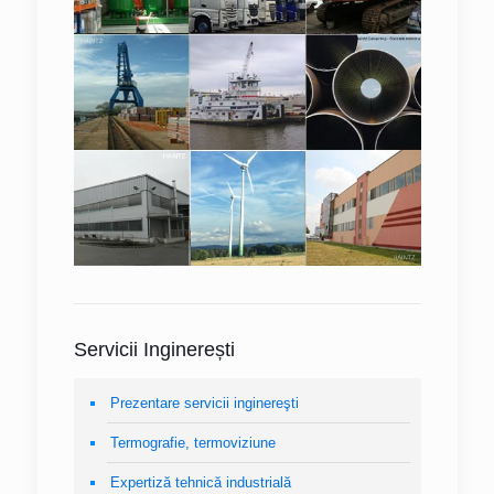
Servicii Inginerești
Prezentare servicii inginereşti
Termografie, termoviziune
Expertiză tehnică industrială