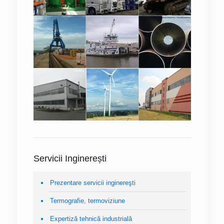
Servicii Inginerești
Prezentare servicii inginereşti
Termografie, termoviziune
Expertiză tehnică industrială