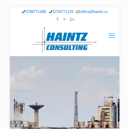
0788771188
0729771133
office@haintz.ro