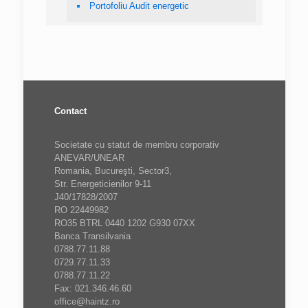
Portofoliu Audit energetic
Contact
Societate cu statut de membru corporativ
ANEVAR/UNEAR
Romania, Bucureşti, Sector3,
Str. Energeticienilor 9-11
J40/17828/2007
RO 22449982
RO35 BTRL 0440 1202 G930 07XX
Banca Transilvania
0788.77.11.88
0729.77.11.33
0788.77.11.22
Fax: 021.346.46.60
office@haintz.ro