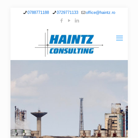
0788771188
0729771133
office@haintz.ro