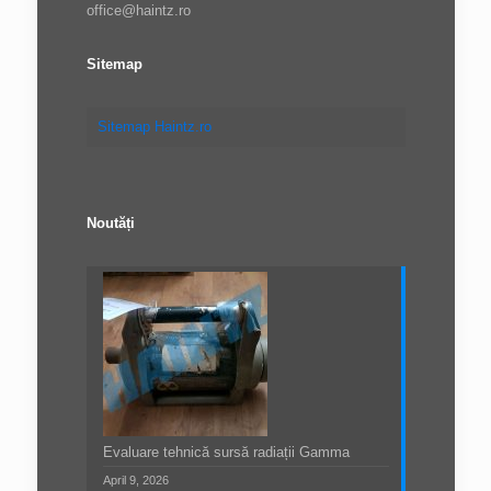
office@haintz.ro
Sitemap
Sitemap Haintz.ro
Noutăți
Evaluare tehnică sursă radiații Gamma
April 9, 2026