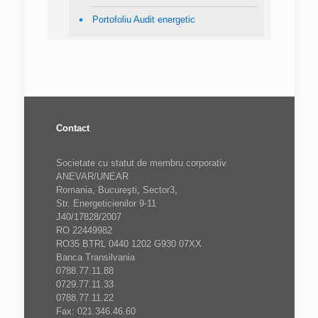
Portofoliu Audit energetic
Contact
Societate cu statut de membru corporativ
ANEVAR/UNEAR
Romania, Bucureşti, Sector3,
Str. Energeticienilor 9-11
J40/17828/2007
RO 22449982
RO35 BTRL 0440 1202 G930 07XX
Banca Transilvania
0788.77.11.88
0729.77.11.33
0788.77.11.22
Fax: 021.346.46.60