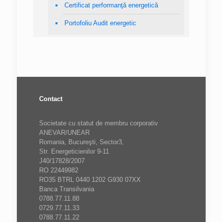
Certificat performanţă energetică
Portofoliu Audit energetic
Contact
Societate cu statut de membru corporativ
ANEVAR/UNEAR
Romania, Bucureşti, Sector3,
Str. Energeticienilor 9-11
J40/17828/2007
RO 22449982
RO35 BTRL 0440 1202 G930 07XX
Banca Transilvania
0788.77.11.88
0729.77.11.33
0788.77.11.22