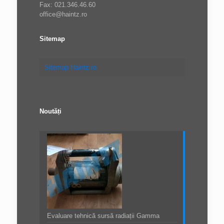
Fax: 021.346.46.60
office@haintz.ro
Sitemap
Sitemap Haintz.ro
Noutăți
Evaluare tehnică sursă radiații Gamma