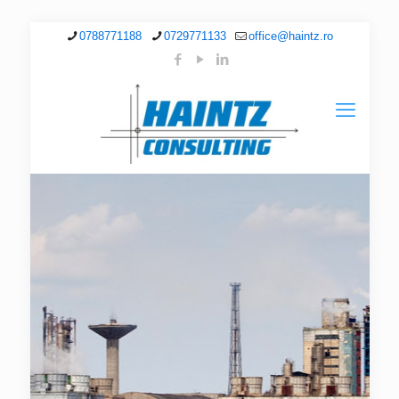
0788771188
0729771133
office@haintz.ro