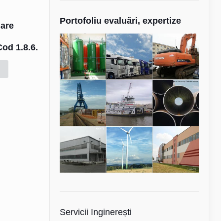
Portofoliu evaluări, expertize
uare
e
Cod 1.8.6.
Servicii Inginerești