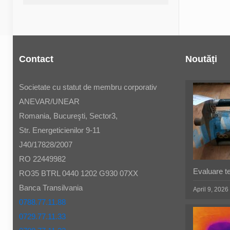
Contact
Noutăți
Societate cu statut de membru corporativ
ANEVAR/UNEAR
Romania, Bucureşti, Sector3,
Str. Energeticienilor 9-11
J40/17828/2007
RO 22449982
Evaluare t
RO35 BTRL 0440 1202 G930 07XX
Banca Transilvania
April 9, 2026
0788.77.11.88
0729.77.11.33