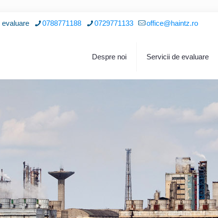
i evaluare
0788771188
0729771133
office@haintz.ro
Despre noi
Servicii de evaluare