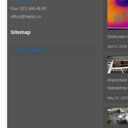
0788.77.11.22
Fax: 021.346.46.60
office@haintz.ro
Sitemap
Detectare in
April 9, 2026
Sitemap Haintz.ro
Impozitare 
hidrotehnic
May 24, 202