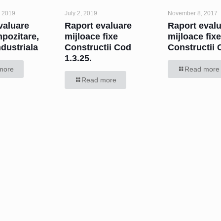
 2019
July 2, 2019
November 8, 2017
valuare
Raport evaluare
Raport eval
mpozitare,
mijloace fixe
mijloace fix
ndustriala
Constructii Cod
Constructii 
1.3.25.
more
Read more
Read more