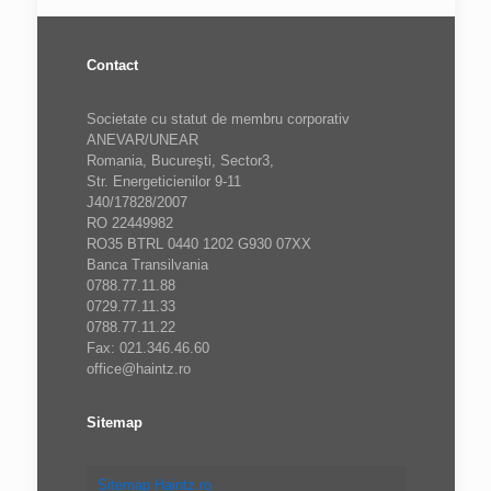
Contact
Societate cu statut de membru corporativ
ANEVAR/UNEAR
Romania, Bucureşti, Sector3,
Str. Energeticienilor 9-11
J40/17828/2007
RO 22449982
RO35 BTRL 0440 1202 G930 07XX
Banca Transilvania
0788.77.11.88
0729.77.11.33
0788.77.11.22
Fax: 021.346.46.60
office@haintz.ro
Sitemap
Sitemap Haintz.ro