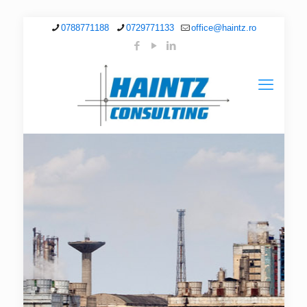
0788771188
0729771133
office@haintz.ro