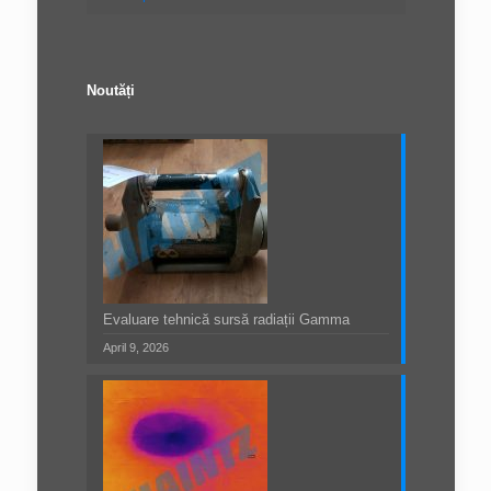
Noutăți
Evaluare tehnică sursă radiații Gamma
April 9, 2026