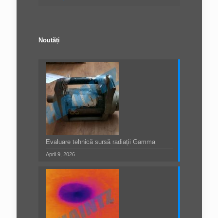
Noutăți
Evaluare tehnică sursă radiații Gamma
April 9, 2026