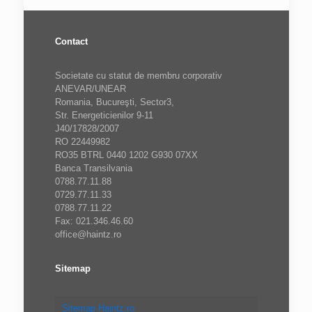
Contact
Societate cu statut de membru corporativ
ANEVAR/UNEAR
Romania, Bucureşti, Sector3,
Str. Energeticienilor 9-11
J40/17828/2007
RO 22449982
RO35 BTRL 0440 1202 G930 07XX
Banca Transilvania
0788.77.11.88
0729.77.11.33
0788.77.11.22
Fax: 021.346.46.60
office@haintz.ro
Sitemap
Sitemap Haintz.ro