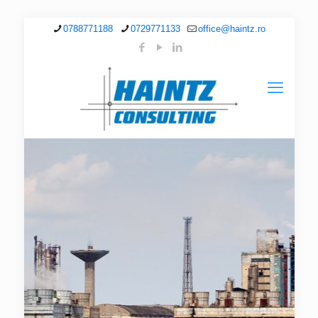
0788771188
0729771133
office@haintz.ro