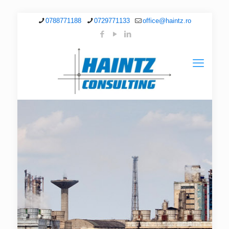
0788771188
0729771133
office@haintz.ro