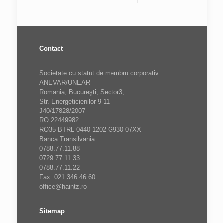
Contact
Societate cu statut de membru corporativ
ANEVAR/UNEAR
Romania, Bucureşti, Sector3,
Str. Energeticienilor 9-11
J40/17828/2007
RO 22449982
RO35 BTRL 0440 1202 G930 07XX
Banca Transilvania
0788.77.11.88
0729.77.11.33
0788.77.11.22
Fax: 021.346.46.60
office@haintz.ro
Sitemap