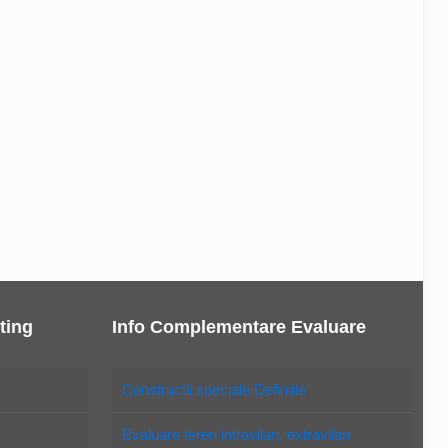
ting
Info Complementare Evaluare
Constructii speciale Definitie
Evaluare teren intravilan, extravilan