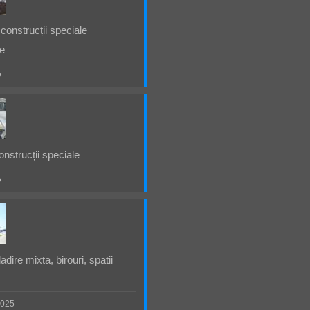
construcții speciale
e
5
nstrucții speciale
5
dire mixta, birouri, spatii
2025