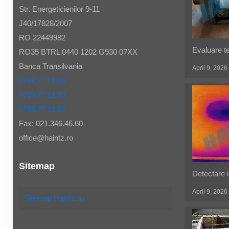
Str. Energeticienilor 9-11
J40/17828/2007
RO 22449982
Evaluare t
RO35 BTRL 0440 1202 G930 07XX
Banca Transilvania
April 9, 2026
0788.77.11.88
0729.77.11.33
0788.77.11.22
Fax: 021.346.46.60
office@haintz.ro
Sitemap
Detectare in
April 9, 2026
Sitemap Haintz.ro