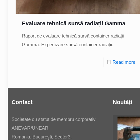
Evaluare tehnică sursă radiații Gamma
Raport de evaluare tehnică sursă container radiații
Gamma. Expertizare sursă container radiații.
Read more
Contact
Noutăți
Societate cu statut de membru corporativ
ANEVAR/UNEAR
Romania, Bucureşti, Sector3,