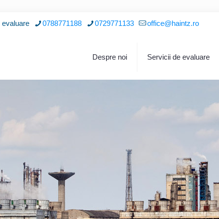
i evaluare
0788771188
0729771133
office@haintz.ro
Despre noi
Servicii de evaluare