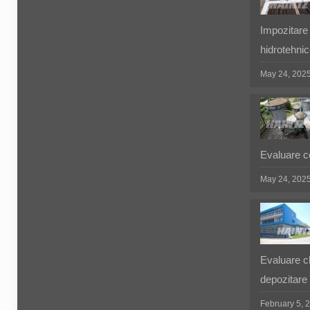
Impozitare 
hidrotehnic
May 24, 202
Evaluare co
May 24, 202
Evaluare cla
depozitare
February 5, 