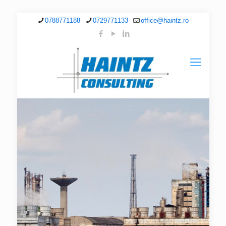
0788771188
0729771133
office@haintz.ro