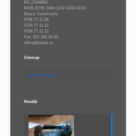
RO 22449982
RO35 BTRL 0440 1202 G930 07XX
Banca Transilvania
0788.77.11.88
0729.77.11.33
0788.77.11.22
Fax: 021.346.46.60
office@haintz.ro
Sitemap
Sitemap Haintz.ro
Noutăți