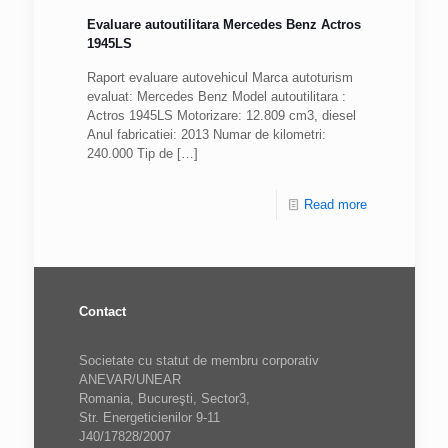
Evaluare autoutilitara Mercedes Benz Actros
1945LS
Raport evaluare autovehicul Marca autoturism
evaluat: Mercedes Benz Model autoutilitara :
Actros 1945LS Motorizare: 12.809 cm3, diesel
Anul fabricatiei: 2013 Numar de kilometri:
240.000 Tip de
[…]
Read more
Contact
Societate cu statut de membru corporativ
ANEVAR/UNEAR
Romania, Bucureşti, Sector3,
Str. Energeticienilor 9-11
J40/17828/2007