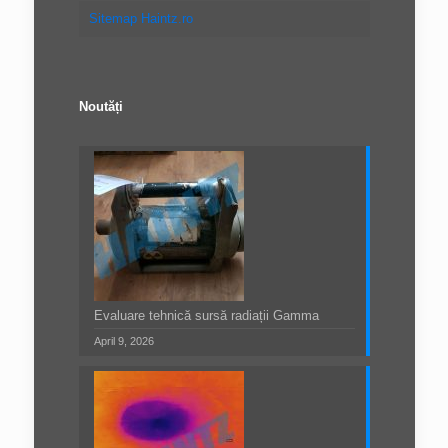
Sitemap Haintz.ro
Noutăți
Evaluare tehnică sursă radiații Gamma
April 9, 2026