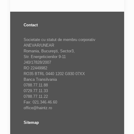
Contact
Societate cu statut de membru corporativ
ANEVAR/UNEAR
Romania, Bucureşti, Sector3,
Str. Energeticienilor 9-11
J40/17828/2007
RO 22449982
RO35 BTRL 0440 1202 G930 07XX
Banca Transilvania
0788.77.11.88
0729.77.11.33
0788.77.11.22
Fax: 021.346.46.60
office@haintz.ro
Sitemap