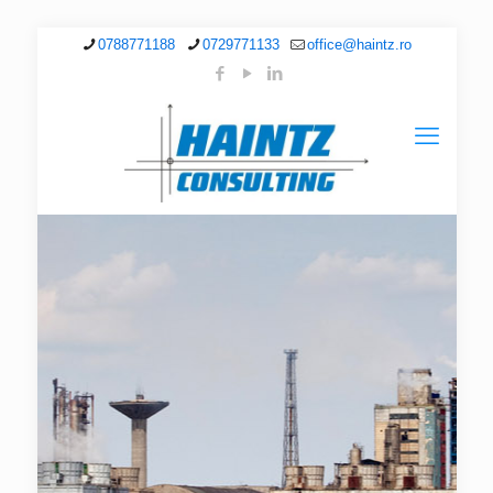
0788771188
0729771133
office@haintz.ro