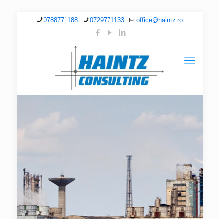
0788771188
0729771133
office@haintz.ro