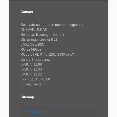
Contact
Societate cu statut de membru corporativ
ANEVAR/UNEAR
Romania, Bucureşti, Sector3,
Str. Energeticienilor 9-11
J40/17828/2007
RO 22449982
RO35 BTRL 0440 1202 G930 07XX
Banca Transilvania
0788.77.11.88
0729.77.11.33
0788.77.11.22
Fax: 021.346.46.60
office@haintz.ro
Sitemap
Sitemap Haintz.ro