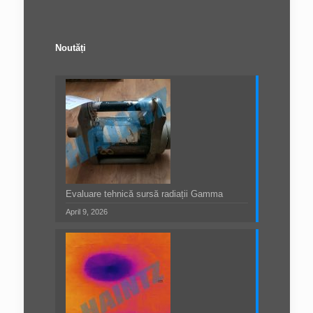
Noutăți
Evaluare tehnică sursă radiații Gamma
April 9, 2026