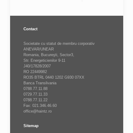
Contact
Societate cu statut de membru corporativ
ANEVAR/UNEAR
Romania, Bucureşti, Sector3,
Str. Energeticienilor 9-11
J40/17828/2007
RO 22449982
RO35 BTRL 0440 1202 G930 07XX
Banca Transilvania
0788.77.11.88
0729.77.11.33
0788.77.11.22
Fax: 021.346.46.60
office@haintz.ro
Sitemap