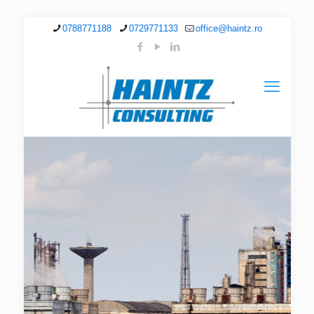
0788771188
0729771133
office@haintz.ro