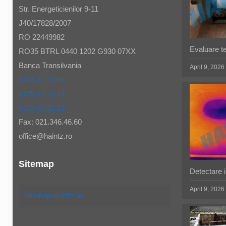
Str. Energeticienilor 9-11
J40/17828/2007
RO 22449982
Evaluare t
RO35 BTRL 0440 1202 G930 07XX
Banca Transilvania
April 9, 2026
0788.77.11.88
0729.77.11.33
0788.77.11.22
Fax: 021.346.46.60
office@haintz.ro
Sitemap
Detectare in
April 9, 2026
Sitemap Haintz.ro