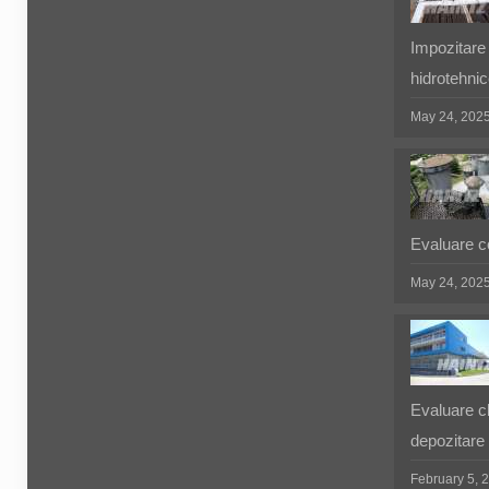
Impozitare 
hidrotehnic
May 24, 202
Evaluare co
May 24, 202
Evaluare cla
depozitare
February 5, 