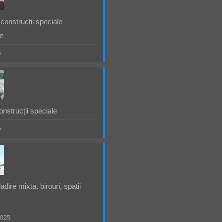
construcții speciale
e
5
nstrucții speciale
5
dire mixta, birouri, spatii
2025