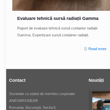
Evaluare tehnică sursă radiații Gamma
Raport de evaluare tehnică sursă container radiații
Gamma. Expertizare sursă container radiații.
Read more
Contact
Noutăți
Societate cu statut de membru corporativ
ANEVAR/UNEAR
Romania, Bucureşti, Sector3,