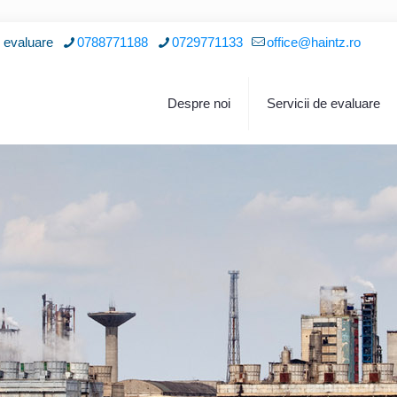
i evaluare
0788771188
0729771133
office@haintz.ro
Despre noi
Servicii de evaluare