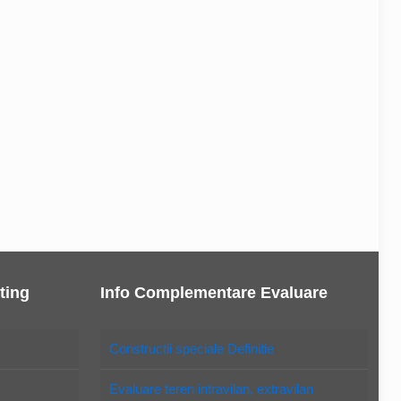
ting
Info Complementare Evaluare
Constructii speciale Definitie
Evaluare teren intravilan, extravilan