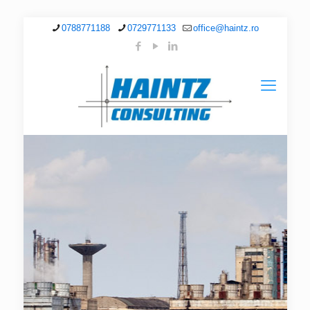
0788771188
0729771133
office@haintz.ro