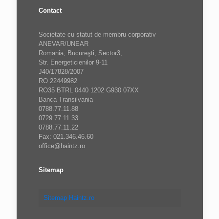
Contact
Societate cu statut de membru corporativ
ANEVAR/UNEAR
Romania, Bucureşti, Sector3,
Str. Energeticienilor 9-11
J40/17828/2007
RO 22449982
RO35 BTRL 0440 1202 G930 07XX
Banca Transilvania
0788.77.11.88
0729.77.11.33
0788.77.11.22
Fax: 021.346.46.60
office@haintz.ro
Sitemap
Sitemap Haintz.ro