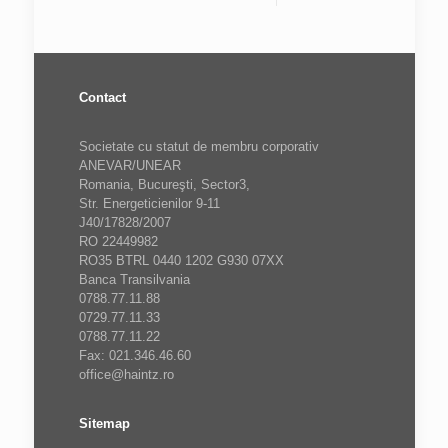
Contact
Societate cu statut de membru corporativ
ANEVAR/UNEAR
Romania, Bucureşti, Sector3,
Str. Energeticienilor 9-11
J40/17828/2007
RO 22449982
RO35 BTRL 0440 1202 G930 07XX
Banca Transilvania
0788.77.11.88
0729.77.11.33
0788.77.11.22
Fax: 021.346.46.60
office@haintz.ro
Sitemap