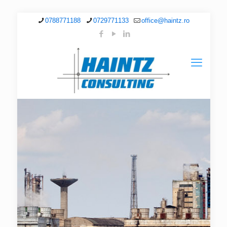
0788771188
0729771133
office@haintz.ro