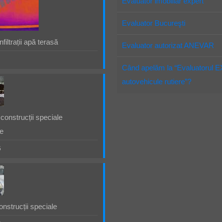
Evaluator imobiliar expert
Evaluator Bucureşti
filtrații apă terasă
Evaluator autorizat ANEVAR
Când apelăm la “Evaluatorul 
autovehicule rutiere”?
construcții speciale
e
5
nstrucții speciale