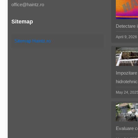
office@haintz.ro
Sitemap
Detectare in
April 9, 2026
Sitemap Haintz.ro
Impozitare 
hidrotehnic
May 24, 202
Evaluare co