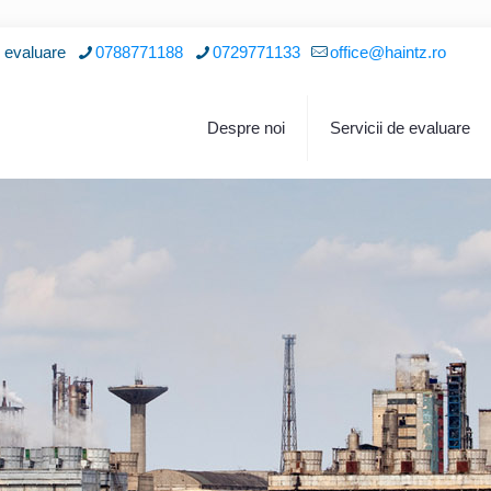
i evaluare
0788771188
0729771133
office@haintz.ro
Despre noi
Servicii de evaluare