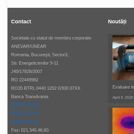
Contact
Noutăți
Societate cu statut de membru corporativ
ANEVAR/UNEAR
Romania, Bucureşti, Sector3,
Str. Energeticienilor 9-11
J40/17828/2007
RO 22449982
Evaluare t
RO35 BTRL 0440 1202 G930 07XX
Banca Transilvania
April 9, 2026
0788.77.11.88
0729.77.11.33
0788.77.11.22
Fax: 021.346.46.60