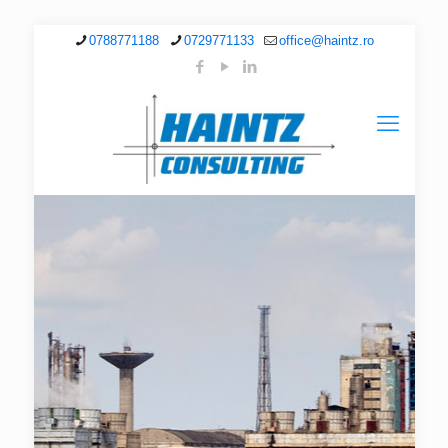
0788771188
0729771133
office@haintz.ro