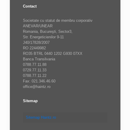
Contact
Societate cu statut de membru corporativ
ANEVAR/UNEAR
Romania, Bucureşti, Sector3,
Str. Energeticienilor 9-11
J40/17828/2007
RO 22449982
RO35 BTRL 0440 1202 G930 07XX
Banca Transilvania
0788.77.11.88
0729.77.11.33
0788.77.11.22
Fax: 021.346.46.60
office@haintz.ro
Sitemap
Sitemap Haintz.ro