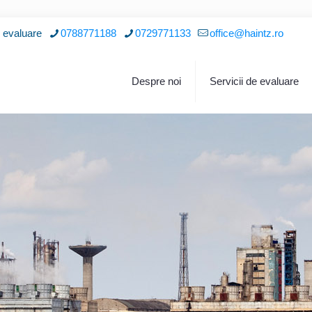
i evaluare
0788771188
0729771133
office@haintz.ro
Despre noi
Servicii de evaluare