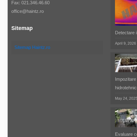
Fax: 021.346.46.60
office@haintz.ro
Sitemap
Detectare in
April 9, 2026
Sitemap Haintz.ro
Impozitare 
hidrotehnic
May 24, 202
Evaluare co