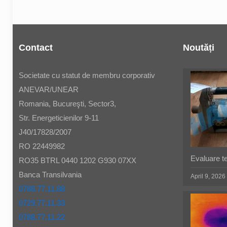
Contact
Noutăți
Societate cu statut de membru corporativ
ANEVAR/UNEAR
Romania, Bucureşti, Sector3,
Str. Energeticienilor 9-11
J40/17828/2007
RO 22449982
Evaluare t
RO35 BTRL 0440 1202 G930 07XX
Banca Transilvania
April 9, 2026
0788.77.11.88
0729.77.11.33
0788.77.11.22