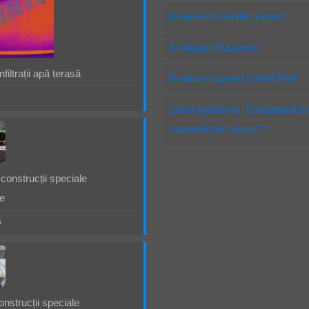
Evaluator imobiliar expert
Evaluator Bucureşti
filtrații apă terasă
Evaluator autorizat ANEVAR
Când apelăm la “Evaluatorul 
autovehicule rutiere”?
construcții speciale
e
5
nstrucții speciale